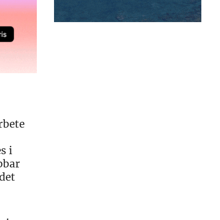
rbete
s i
bbar
det