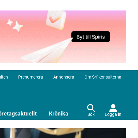
lten
Prenumerera
Annonsera
Om Srf konsulterna
öretagsaktuellt
Krönika
Sök
Logga in