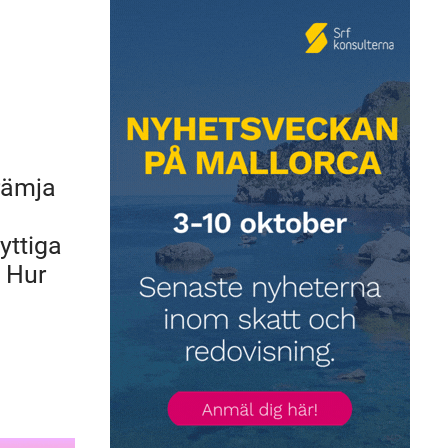
främja
yttiga
. Hur