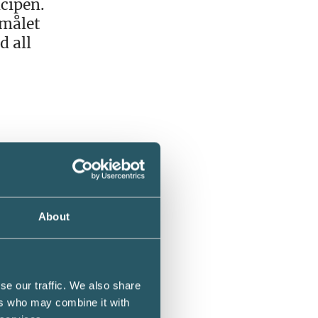
ncipen.
amålet
d all
ket att
en
mheten
About
msten
se our traffic. We also share
ers who may combine it with