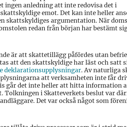
et ingen anledning att inte redovisa det i
kattskyldige emot. Det kan inte heller ans
 den skattskyldiges argumentation. När dom
omstolen redan från början har bestämt sig
är att skattetillägg påfördes utan befrie
as att den skattskyldige har läst och satt si
e deklarationsupplysningar
. Av naturliga s
upplysningarna att verksamheten inte får dr
 går det inte heller att hitta information a
. Tolkningen i Skatteverkets beslut var där
handläggare. Det var också något som före