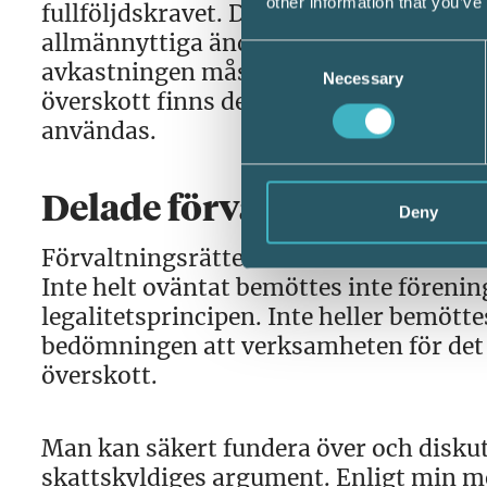
other information that you’ve
fullföljdskravet. Det vill säga att intä
allmännyttiga ändamålet. Av förarbete
Consent
avkastningen måste användas för detta
Necessary
Selection
överskott finns det inte heller något be
användas.
Delade förvaltningsrätten
Deny
Förvaltningsrätten ändrade inte Skattev
Inte helt oväntat bemöttes inte föreni
legalitetsprincipen. Inte heller bemöt
bedömningen att verksamheten för det a
överskott.
Man kan säkert fundera över och disku
skattskyldiges argument. Enligt min m