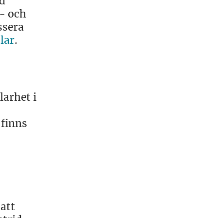
ed
s- och
ssera
lar
.
larhet i
 finns
 att