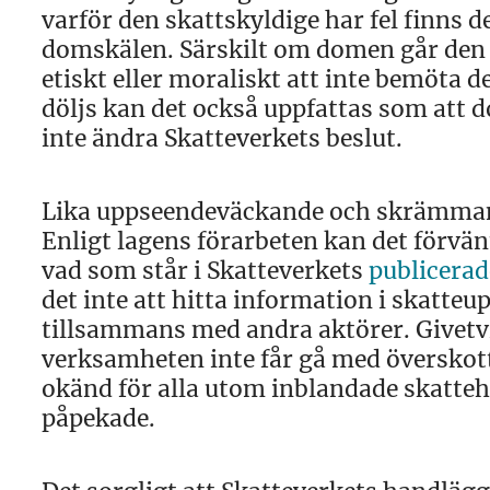
varför den skattskyldige har fel finns d
domskälen. Särskilt om domen går den s
etiskt eller moraliskt att inte bemöta
döljs kan det också uppfattas som att d
inte ändra Skatteverkets beslut.
Lika uppseendeväckande och skrämmande 
Enligt lagens förarbeten kan det förvänt
vad som står i Skatteverkets
publicerad
det inte att hitta information i skatte
tillsammans med andra aktörer. Givetvis
verksamheten inte får gå med överskott
okänd för alla utom inblandade skatte
påpekade.