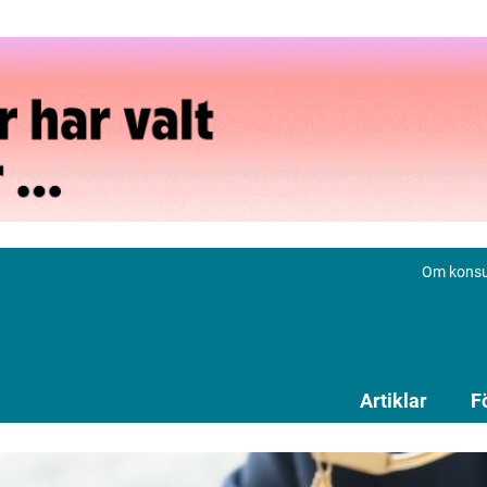
Om konsu
Artiklar
F