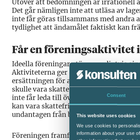
Utöver att bedömningen är irrationell är
Det går nämligen inte att utläsa av la
inte får göras tillsammans med andra a
tydlighet att ändamålet faktiskt kan f
Får en föreningsaktivitet i
Ideella föreningar utövar vanligtvis s
Aktiviteterna ger därför i regel ett öve
ersättningen för aktiviteterna inte fi
skulle vara skattebefriad. Bedömninge
Consent
inte får leda till överskott blir bestäm
kan vara skattefri, meningslös. Det är
undantagen från beskattning, inte unde
This website uses cookies
We use cookies to personalis
information about your use of
Föreningen framförde också att bedömni