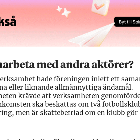
amarbeta med andra aktörer?
 verksamhet hade föreningen inlett ett sama
a eller liknande allmännyttiga ändamål.
iheten krävde att verksamheten genomförde
 inkomsten ska beskattas om två fotbollsklu
ng, men är skattebefriad om en klubb gör 