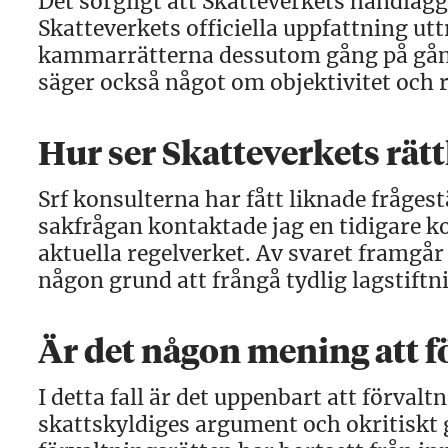
Det sorgligt att Skatteverkets handlägga
Skatteverkets officiella uppfattning utt
kammarrätterna dessutom gång på gång
säger också något om objektivitet och 
Hur ser Skatteverkets rätt
Srf konsulterna har fått liknade fråges
sakfrågan kontaktade jag en tidigare ko
aktuella regelverket. Av svaret framgår 
någon grund att frångå tydlig lagstiftni
Är det någon mening att fö
I detta fall är det uppenbart att förvalt
skattskyldiges argument och okritiskt gå