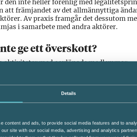
 den inte heller förenlig med legalitetspri
gen att främjandet av det allmännyttiga änd
ktörer. Av praxis framgår det dessutom me
rämjas i samarbete med andra aktörer.
nte ge ett överskott?
ina aktiviteter med oavlönade medlemmar.
rskott. I det aktuella målet menade Skattever
ck överstiga självkostnadspriset om inkomst
n är närmast löjeväckande. För om verksa
Details
melserna i 7 kap. 3 § IL, som anger att inko
 som bekant endast överskott som kan vara
rskott.
e content and ads, to provide social media features and to analy
 our site with our social media, advertising and analytics partn
ngen inte var förenlig med det s.k.