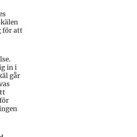
es
skälen
 för att
lse.
g in i
käl går
ivas
tt
för
ningen