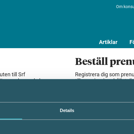
Om konsu
Artiklar
F
Beställ pre
en till Srf
Registrera dig som pren
lösenord som du har
till premiuminnehållet dir
Beställ prenumeration
Details