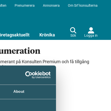
lten
Prenumerera
Annonsera
Om Srf konsulterna
öretagsaktuellt
Krönika
Sök
Logga in
numeration
umerant på Konsulten Premium och få tillgång
ekt.
About