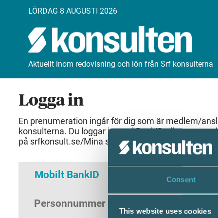
LÖRDAG 8 AUGUSTI 2026
Aktuellt inom redovisning och lön från Srf konsulterna
Logga in
En prenumeration ingår för dig som är medlem/anslut
konsulterna. Du loggar in med BankID eller samma 
på srfkonsult.se/Mina sidor
Mobilt BankID
Lösenord
Consent
Personnummer
(ÅÅÅÅMMDDNNNN)
This website uses cookies