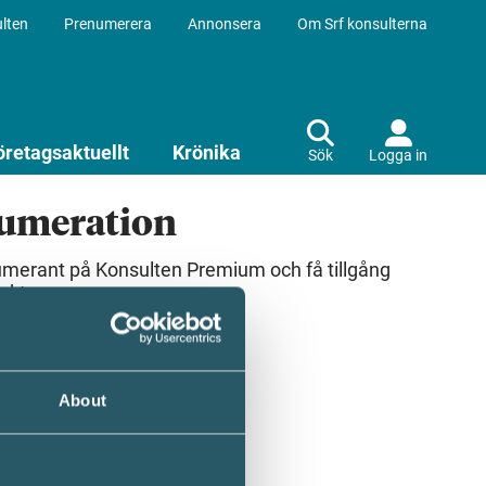
lten
Prenumerera
Annonsera
Om Srf konsulterna
öretagsaktuellt
Krönika
Sök
Logga in
numeration
umerant på Konsulten Premium och få tillgång
ekt.
About