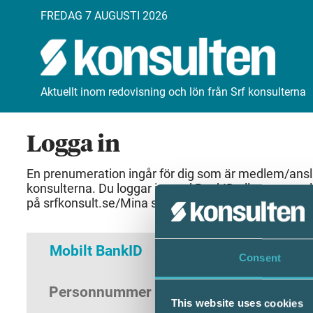
FREDAG 7 AUGUSTI 2026
Aktuellt inom redovisning och lön från Srf konsulterna
Logga in
En prenumeration ingår för dig som är medlem/anslut
konsulterna. Du loggar in med BankID eller samma 
på srfkonsult.se/Mina sidor
Mobilt BankID
Lösenord
Consent
Personnummer
(ÅÅÅÅMMDDNNNN)
This website uses cookies