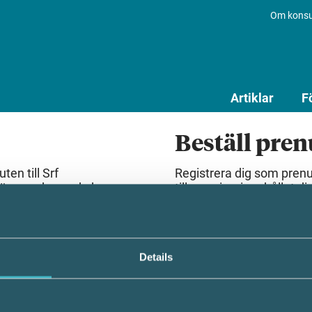
Om konsu
Artiklar
F
Beställ pre
en till Srf
Registrera dig som pren
lösenord som du har
till premiuminnehållet dir
Beställ prenumeration
Details