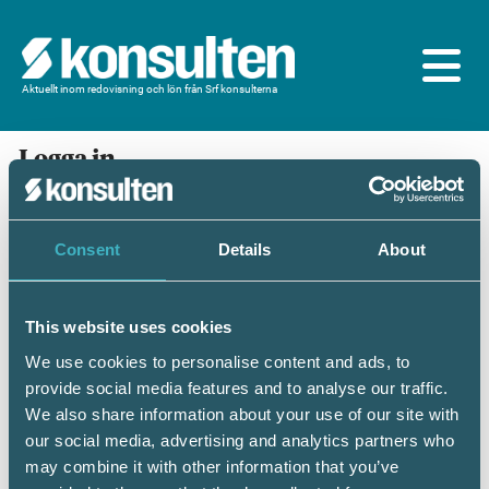
Aktuellt inom redovisning och lön från Srf konsulterna
Logga in
En prenumeration ingår för dig som är
medlem/ansluten till Srf konsulterna. Du loggar in
med BankID eller samma lösenord som du har på
Consent
Details
About
srfkonsult.se/Mina sidor
This website uses cookies
Mobilt BankID
Lösenord
We use cookies to personalise content and ads, to
provide social media features and to analyse our traffic.
Personnummer
(ÅÅÅÅMMDDNNNN)
We also share information about your use of our site with
our social media, advertising and analytics partners who
may combine it with other information that you’ve