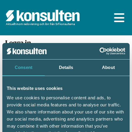
Aktuellt inom redovisning och lön från Srf konsulterna
Logga in
En prenumeration ingår för dig som är
medlem/ansluten till Srf konsulterna. Du loggar in
med BankID eller samma lösenord som du har på
Consent
Details
About
srfkonsult.se/Mina sidor
This website uses cookies
Mobilt BankID
Lösenord
We use cookies to personalise content and ads, to
provide social media features and to analyse our traffic.
Personnummer
(ÅÅÅÅMMDDNNNN)
We also share information about your use of our site with
our social media, advertising and analytics partners who
may combine it with other information that you’ve