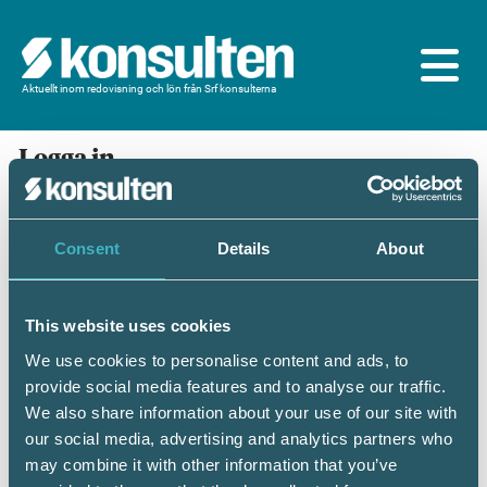
Aktuellt inom redovisning och lön från Srf konsulterna
Logga in
En prenumeration ingår för dig som är
medlem/ansluten till Srf konsulterna. Du loggar in
med BankID eller samma lösenord som du har på
Consent
Details
About
srfkonsult.se/Mina sidor
This website uses cookies
Mobilt BankID
Lösenord
We use cookies to personalise content and ads, to
provide social media features and to analyse our traffic.
Personnummer
(ÅÅÅÅMMDDNNNN)
We also share information about your use of our site with
our social media, advertising and analytics partners who
may combine it with other information that you’ve