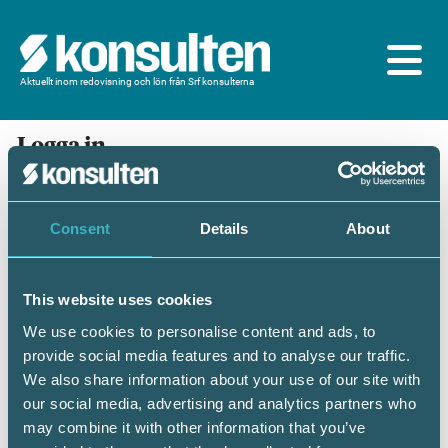
Aktuellt inom redovisning och lön från Srf konsulterna
Logga in
En prenumeration ingår för dig som är
medlem/ansluten till Srf konsulterna. Du loggar in
med BankID eller samma lösenord som du har på
Consent
Details
About
srfkonsult.se/Mina sidor
This website uses cookies
Mobilt BankID
Lösenord
We use cookies to personalise content and ads, to
provide social media features and to analyse our traffic.
Personnummer
(ÅÅÅÅMMDDNNNN)
We also share information about your use of our site with
our social media, advertising and analytics partners who
may combine it with other information that you’ve