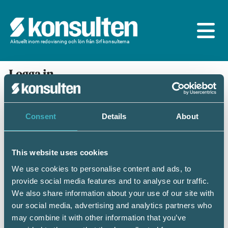
Aktuellt inom redovisning och lön från Srf konsulterna
Logga in
En prenumeration ingår för dig som är
medlem/ansluten till Srf konsulterna. Du loggar in
med BankID eller samma lösenord som du har på
Consent
Details
About
srfkonsult.se/Mina sidor
This website uses cookies
Mobilt BankID
Lösenord
We use cookies to personalise content and ads, to
provide social media features and to analyse our traffic.
Personnummer
(ÅÅÅÅMMDDNNNN)
We also share information about your use of our site with
our social media, advertising and analytics partners who
may combine it with other information that you’ve