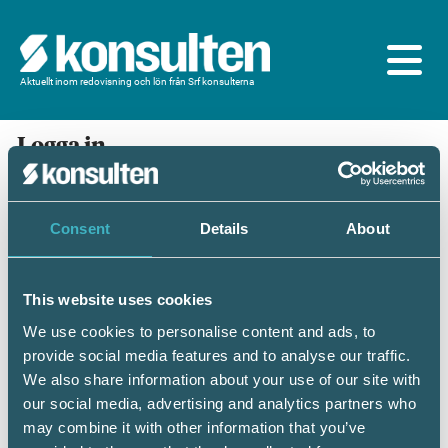
Aktuellt inom redovisning och lön från Srf konsulterna
Logga in
En prenumeration ingår för dig som är
medlem/ansluten till Srf konsulterna. Du loggar in
med BankID eller samma lösenord som du har på
Consent
Details
About
srfkonsult.se/Mina sidor
This website uses cookies
Mobilt BankID
Lösenord
We use cookies to personalise content and ads, to
provide social media features and to analyse our traffic.
Personnummer
(ÅÅÅÅMMDDNNNN)
We also share information about your use of our site with
our social media, advertising and analytics partners who
may combine it with other information that you’ve