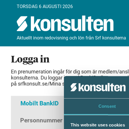
TORSDAG 6 AUGUSTI 2026
Aktuellt inom redovisning och lön från Srf konsulterna
Logga in
En prenumeration ingår för dig som är medlem/anslut
konsulterna. Du loggar in med BankID eller samma 
på srfkonsult.se/Mina sidor
Mobilt BankID
Lösenord
Consent
Personnummer
(ÅÅÅÅMMDDNNNN)
This website uses cookies