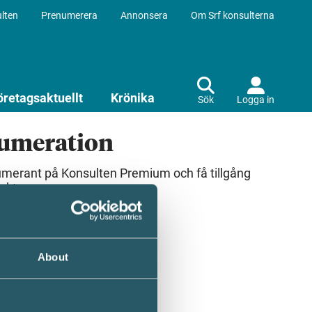
lten
Prenumerera
Annonsera
Om Srf konsulterna
öretagsaktuellt
Krönika
Sök
Logga in
numeration
umerant på Konsulten Premium och få tillgång
ekt.
About