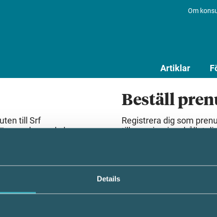
Om konsu
Artiklar
F
Beställ pre
en till Srf
Registrera dig som pren
lösenord som du har
till premiuminnehållet dir
Beställ prenumeration
Details