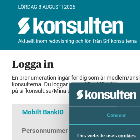
LÖRDAG 8 AUGUSTI 2026
Aktuellt inom redovisning och lön från Srf konsulterna
Logga in
En prenumeration ingår för dig som är medlem/anslut
konsulterna. Du loggar in med BankID eller samma 
på srfkonsult.se/Mina sidor
Mobilt BankID
Lösenord
Consent
Personnummer
(ÅÅÅÅMMDDNNNN)
This website uses cookies