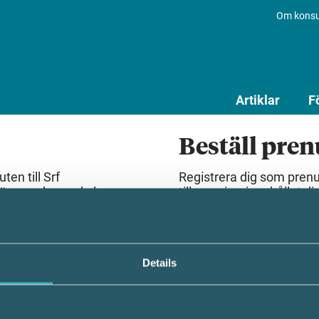
Om konsu
Artiklar
F
Beställ pre
en till Srf
Registrera dig som pren
lösenord som du har
till premiuminnehållet dir
Beställ prenumeration
Details