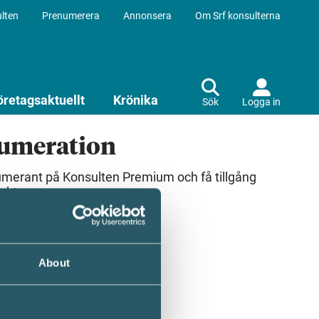
lten
Prenumerera
Annonsera
Om Srf konsulterna
öretagsaktuellt
Krönika
Sök
Logga in
numeration
umerant på Konsulten Premium och få tillgång
ekt.
About