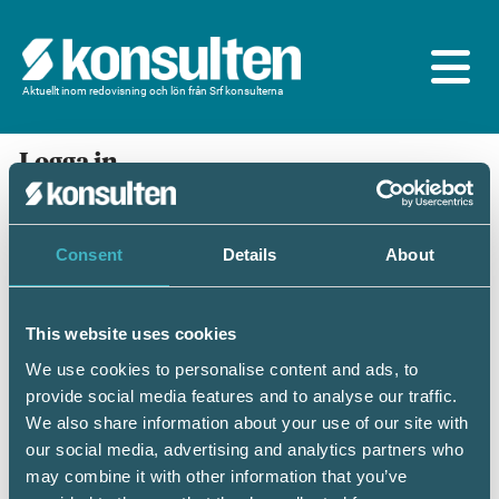
Aktuellt inom redovisning och lön från Srf konsulterna
Logga in
En prenumeration ingår för dig som är
medlem/ansluten till Srf konsulterna. Du loggar in
med BankID eller samma lösenord som du har på
Consent
Details
About
srfkonsult.se/Mina sidor
This website uses cookies
Mobilt BankID
Lösenord
We use cookies to personalise content and ads, to
provide social media features and to analyse our traffic.
Personnummer
(ÅÅÅÅMMDDNNNN)
We also share information about your use of our site with
our social media, advertising and analytics partners who
may combine it with other information that you’ve