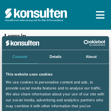
Aktuellt inom redovisning och lön från Srf konsulterna
Logga in
En prenumeration ingår för dig som är
medlem/ansluten till Srf konsulterna. Du loggar in
med BankID eller samma lösenord som du har på
Consent
Details
About
srfkonsult.se/Mina sidor
This website uses cookies
Mobilt BankID
Lösenord
We use cookies to personalise content and ads, to
provide social media features and to analyse our traffic.
Personnummer
(ÅÅÅÅMMDDNNNN)
We also share information about your use of our site with
our social media, advertising and analytics partners who
may combine it with other information that you’ve