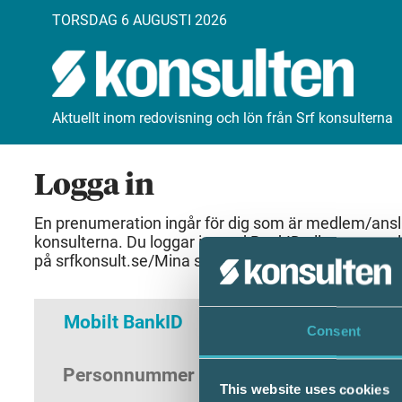
TORSDAG 6 AUGUSTI 2026
Aktuellt inom redovisning och lön från Srf konsulterna
Logga in
En prenumeration ingår för dig som är medlem/anslut
konsulterna. Du loggar in med BankID eller samma 
på srfkonsult.se/Mina sidor
Mobilt BankID
Lösenord
Consent
Personnummer
(ÅÅÅÅMMDDNNNN)
This website uses cookies