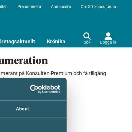
lten
Prenumerera
Annonsera
Om Srf konsulterna
öretagsaktuellt
Krönika
Sök
Logga in
numeration
umerant på Konsulten Premium och få tillgång
ekt.
About