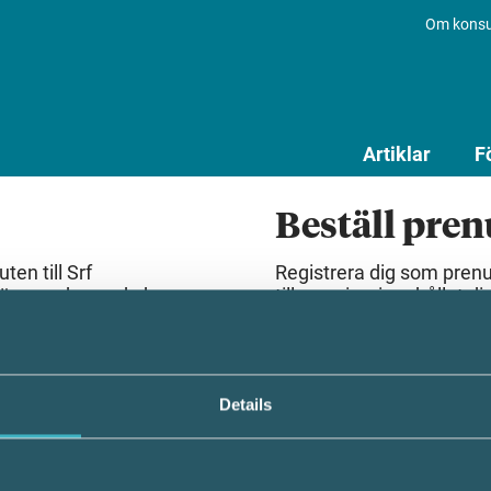
Om konsu
Artiklar
F
Beställ pre
en till Srf
Registrera dig som pren
lösenord som du har
till premiuminnehållet dir
Beställ prenumeration
Details