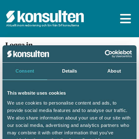
Aktuellt inom redovisning och lön från Srf konsulterna
Logga in
En prenumeration ingår för dig som är
medlem/ansluten till Srf konsulterna. Du loggar in
med BankID eller samma lösenord som du har på
Consent
Details
About
srfkonsult.se/Mina sidor
This website uses cookies
Mobilt BankID
Lösenord
We use cookies to personalise content and ads, to
provide social media features and to analyse our traffic.
Personnummer
(ÅÅÅÅMMDDNNNN)
We also share information about your use of our site with
our social media, advertising and analytics partners who
may combine it with other information that you’ve