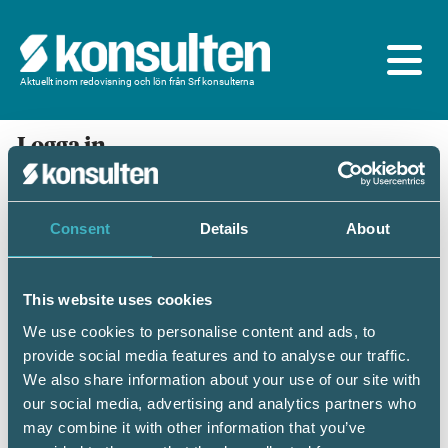
Aktuellt inom redovisning och lön från Srf konsulterna
Logga in
En prenumeration ingår för dig som är
medlem/ansluten till Srf konsulterna. Du loggar in
med BankID eller samma lösenord som du har på
Consent
Details
About
srfkonsult.se/Mina sidor
This website uses cookies
Mobilt BankID
Lösenord
We use cookies to personalise content and ads, to
provide social media features and to analyse our traffic.
Personnummer
(ÅÅÅÅMMDDNNNN)
We also share information about your use of our site with
our social media, advertising and analytics partners who
may combine it with other information that you’ve