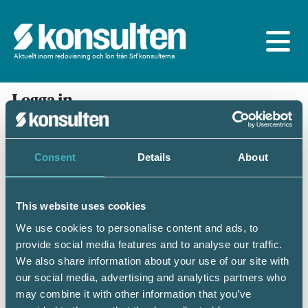
Aktuellt inom redovisning och lön från Srf konsulterna
Logga in
En prenumeration ingår för dig som är
medlem/ansluten till Srf konsulterna. Du loggar in
med BankID eller samma lösenord som du har på
Consent
Details
About
srfkonsult.se/Mina sidor
This website uses cookies
Mobilt BankID
Lösenord
We use cookies to personalise content and ads, to
provide social media features and to analyse our traffic.
Personnummer
(ÅÅÅÅMMDDNNNN)
We also share information about your use of our site with
our social media, advertising and analytics partners who
may combine it with other information that you’ve