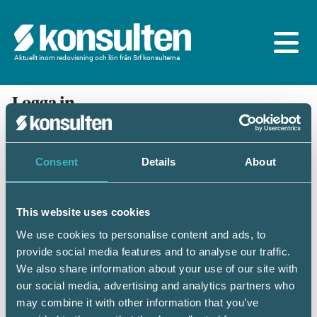
Aktuellt inom redovisning och lön från Srf konsulterna
Logga in
En prenumeration ingår för dig som är
medlem/ansluten till Srf konsulterna. Du loggar in
med BankID eller samma lösenord som du har på
Consent
Details
About
srfkonsult.se/Mina sidor
This website uses cookies
Mobilt BankID
Lösenord
We use cookies to personalise content and ads, to
provide social media features and to analyse our traffic.
Personnummer
(ÅÅÅÅMMDDNNNN)
We also share information about your use of our site with
our social media, advertising and analytics partners who
may combine it with other information that you’ve