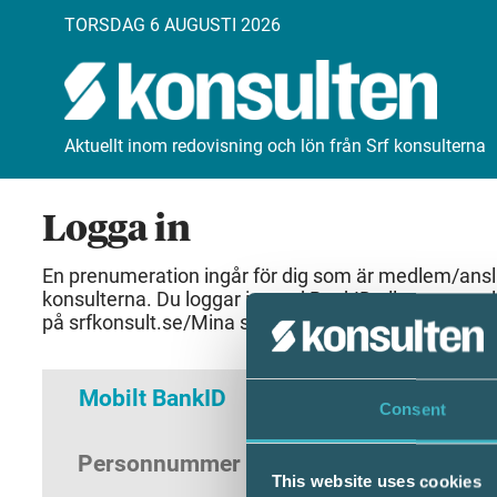
TORSDAG 6 AUGUSTI 2026
Aktuellt inom redovisning och lön från Srf konsulterna
Logga in
En prenumeration ingår för dig som är medlem/anslut
konsulterna. Du loggar in med BankID eller samma 
på srfkonsult.se/Mina sidor
Mobilt BankID
Lösenord
Consent
Personnummer
(ÅÅÅÅMMDDNNNN)
This website uses cookies