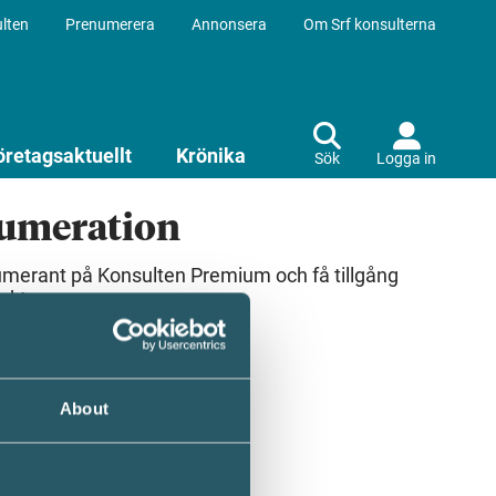
lten
Prenumerera
Annonsera
Om Srf konsulterna
öretagsaktuellt
Krönika
Sök
Logga in
numeration
umerant på Konsulten Premium och få tillgång
ekt.
About