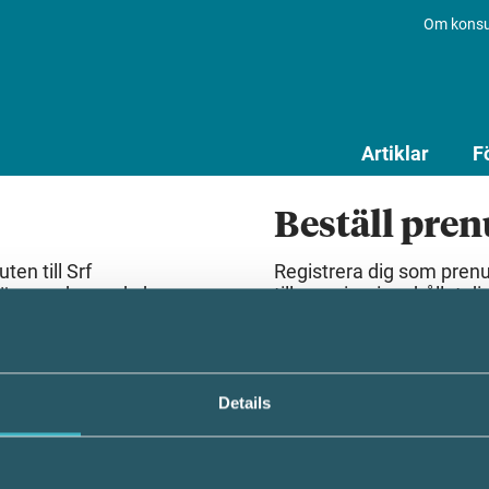
Om konsu
Artiklar
F
Beställ pre
en till Srf
Registrera dig som pren
lösenord som du har
till premiuminnehållet dir
Beställ prenumeration
Details