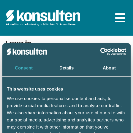
Aktuellt inom redovisning och lön från Srf konsulterna
Logga in
En prenumeration ingår för dig som är
medlem/ansluten till Srf konsulterna. Du loggar in
med BankID eller samma lösenord som du har på
Consent
Details
About
srfkonsult.se/Mina sidor
This website uses cookies
Mobilt BankID
Lösenord
We use cookies to personalise content and ads, to
provide social media features and to analyse our traffic.
Personnummer
(ÅÅÅÅMMDDNNNN)
We also share information about your use of our site with
our social media, advertising and analytics partners who
may combine it with other information that you’ve