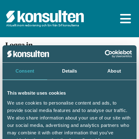
Aktuellt inom redovisning och lön från Srf konsulterna
Logga in
En prenumeration ingår för dig som är
medlem/ansluten till Srf konsulterna. Du loggar in
med BankID eller samma lösenord som du har på
Consent
Details
About
srfkonsult.se/Mina sidor
This website uses cookies
Mobilt BankID
Lösenord
We use cookies to personalise content and ads, to
provide social media features and to analyse our traffic.
Personnummer
(ÅÅÅÅMMDDNNNN)
We also share information about your use of our site with
our social media, advertising and analytics partners who
may combine it with other information that you’ve