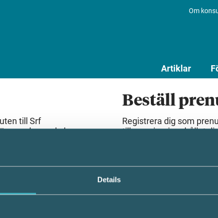
Om konsu
Artiklar
F
Beställ pre
en till Srf
Registrera dig som pren
lösenord som du har
till premiuminnehållet dir
Beställ prenumeration
Details