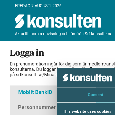
FREDAG 7 AUGUSTI 2026
Aktuellt inom redovisning och lön från Srf konsulterna
Logga in
En prenumeration ingår för dig som är medlem/anslut
konsulterna. Du loggar in med BankID eller samma 
på srfkonsult.se/Mina sidor
Mobilt BankID
Lösenord
Consent
Personnummer
(ÅÅÅÅMMDDNNNN)
This website uses cookies