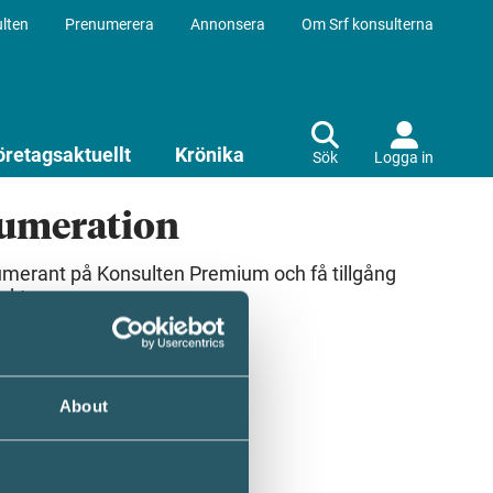
lten
Prenumerera
Annonsera
Om Srf konsulterna
öretagsaktuellt
Krönika
Sök
Logga in
numeration
umerant på Konsulten Premium och få tillgång
ekt.
About