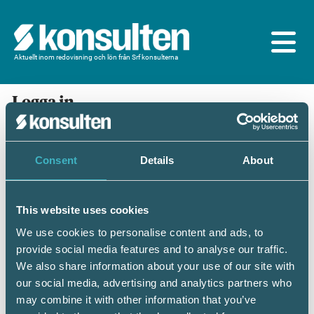
Aktuellt inom redovisning och lön från Srf konsulterna
Logga in
En prenumeration ingår för dig som är
medlem/ansluten till Srf konsulterna. Du loggar in
med BankID eller samma lösenord som du har på
Consent
Details
About
srfkonsult.se/Mina sidor
This website uses cookies
Mobilt BankID
Lösenord
We use cookies to personalise content and ads, to
provide social media features and to analyse our traffic.
Personnummer
(ÅÅÅÅMMDDNNNN)
We also share information about your use of our site with
our social media, advertising and analytics partners who
may combine it with other information that you’ve