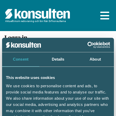
Aktuellt inom redovisning och lön från Srf konsulterna
Logga in
En prenumeration ingår för dig som är
medlem/ansluten till Srf konsulterna. Du loggar in
med BankID eller samma lösenord som du har på
Consent
Details
About
srfkonsult.se/Mina sidor
This website uses cookies
Mobilt BankID
Lösenord
We use cookies to personalise content and ads, to
provide social media features and to analyse our traffic.
Personnummer
(ÅÅÅÅMMDDNNNN)
We also share information about your use of our site with
our social media, advertising and analytics partners who
may combine it with other information that you’ve