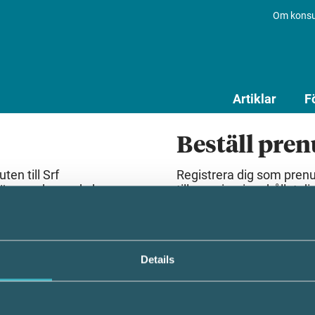
Om konsu
Artiklar
F
Beställ pre
en till Srf
Registrera dig som pren
lösenord som du har
till premiuminnehållet dir
Beställ prenumeration
Details