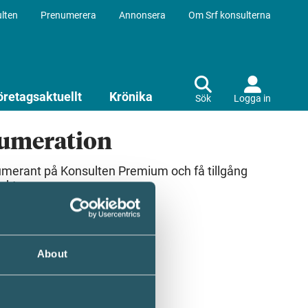
lten
Prenumerera
Annonsera
Om Srf konsulterna
öretagsaktuellt
Krönika
Sök
Logga in
numeration
umerant på Konsulten Premium och få tillgång
ekt.
About