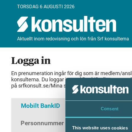
TORSDAG 6 AUGUSTI 2026
Aktuellt inom redovisning och lön från Srf konsulterna
Logga in
En prenumeration ingår för dig som är medlem/anslut
konsulterna. Du loggar in med BankID eller samma 
på srfkonsult.se/Mina sidor
Mobilt BankID
Lösenord
Consent
Personnummer
(ÅÅÅÅMMDDNNNN)
This website uses cookies