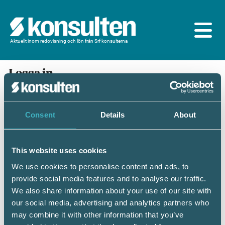
Aktuellt inom redovisning och lön från Srf konsulterna
Logga in
En prenumeration ingår för dig som är
medlem/ansluten till Srf konsulterna. Du loggar in
med BankID eller samma lösenord som du har på
Consent
Details
About
srfkonsult.se/Mina sidor
This website uses cookies
Mobilt BankID
Lösenord
We use cookies to personalise content and ads, to
provide social media features and to analyse our traffic.
Personnummer
(ÅÅÅÅMMDDNNNN)
We also share information about your use of our site with
our social media, advertising and analytics partners who
may combine it with other information that you’ve