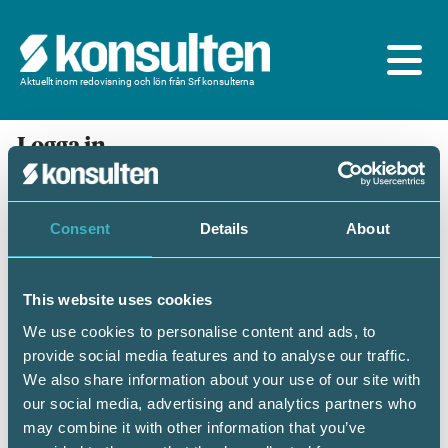
Aktuellt inom redovisning och lön från Srf konsulterna
Logga in
En prenumeration ingår för dig som är
medlem/ansluten till Srf konsulterna. Du loggar in
med BankID eller samma lösenord som du har på
Consent
Details
About
srfkonsult.se/Mina sidor
This website uses cookies
Mobilt BankID
Lösenord
We use cookies to personalise content and ads, to
provide social media features and to analyse our traffic.
Personnummer
(ÅÅÅÅMMDDNNNN)
We also share information about your use of our site with
our social media, advertising and analytics partners who
may combine it with other information that you’ve