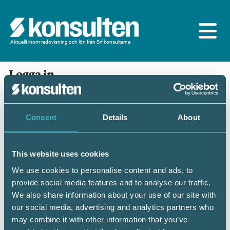
Aktuellt inom redovisning och lön från Srf konsulterna
Logga in
En prenumeration ingår för dig som är
medlem/ansluten till Srf konsulterna. Du loggar in
med BankID eller samma lösenord som du har på
Consent
Details
About
srfkonsult.se/Mina sidor
This website uses cookies
Mobilt BankID
Lösenord
We use cookies to personalise content and ads, to
provide social media features and to analyse our traffic.
Personnummer
(ÅÅÅÅMMDDNNNN)
We also share information about your use of our site with
our social media, advertising and analytics partners who
may combine it with other information that you’ve