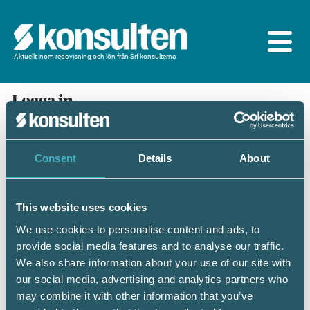
Aktuellt inom redovisning och lön från Srf konsulterna
Logga in
En prenumeration ingår för dig som är
medlem/ansluten till Srf konsulterna. Du loggar in
med BankID eller samma lösenord som du har på
Consent
Details
About
srfkonsult.se/Mina sidor
This website uses cookies
Mobilt BankID
Lösenord
We use cookies to personalise content and ads, to
provide social media features and to analyse our traffic.
Personnummer
(ÅÅÅÅMMDDNNNN)
We also share information about your use of our site with
our social media, advertising and analytics partners who
may combine it with other information that you’ve