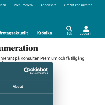
lten
Prenumerera
Annonsera
Om Srf konsulterna
öretagsaktuellt
Krönika
Sök
Logga in
numeration
umerant på Konsulten Premium och få tillgång
ekt.
About