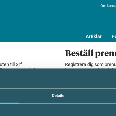
Om konsu
Artiklar
F
Beställ pre
en till Srf
Registrera dig som pren
lösenord som du har
till premiuminnehållet dir
Beställ prenumeration
Details