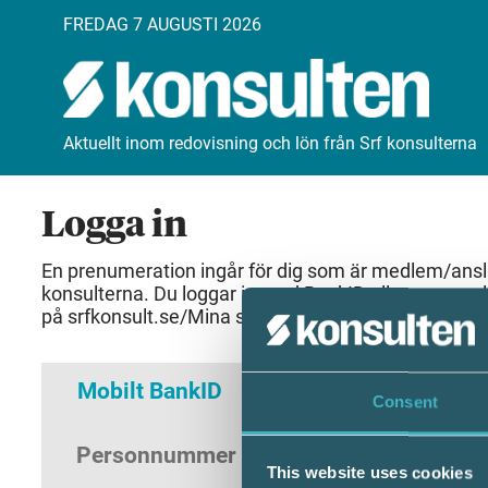
FREDAG 7 AUGUSTI 2026
Aktuellt inom redovisning och lön från Srf konsulterna
Logga in
En prenumeration ingår för dig som är medlem/anslut
konsulterna. Du loggar in med BankID eller samma 
på srfkonsult.se/Mina sidor
Mobilt BankID
Lösenord
Consent
Personnummer
(ÅÅÅÅMMDDNNNN)
This website uses cookies