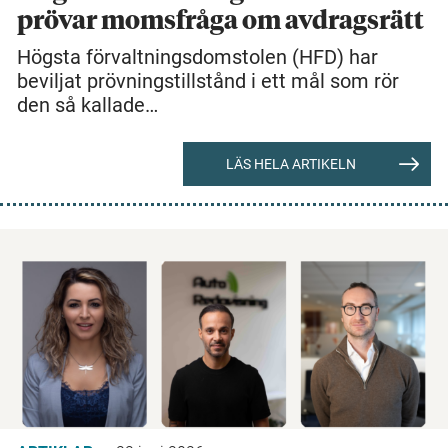
prövar momsfråga om avdragsrätt
Högsta förvaltningsdomstolen (HFD) har
beviljat prövningstillstånd i ett mål som rör
den så kallade…
LÄS HELA ARTIKELN