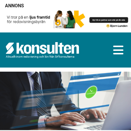
ANNONS
Aktuellt inom redovisning och lön från Srf konsulterna