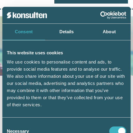
Consent
Details
About
This website uses cookies
We use cookies to personalise content and ads, to
provide social media features and to analyse our traffic.
We also share information about your use of our site with
ARTIKLAR
23 juni 2026
our social media, advertising and analytics partners who
may combine it with other information that you’ve
Sjukskrivning och semester – vad
provided to them or that they’ve collected from your use
gäller?
of their services.
Semester och sjukskrivning är två områden
som ofta väcker frågor hos både arbetsgivare
Consent
och…
Necessary
Selection