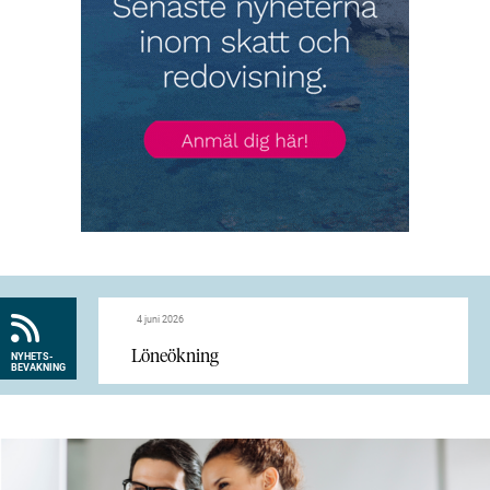
4 juni 2026
Löneökning
NYHETS-
BEVAKNING