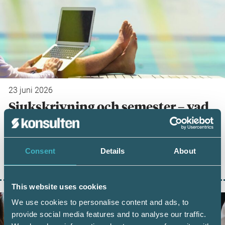
23 juni 2026
Sjukskrivning och semester – vad
gäller?
Semester och sjukskrivning är två områden
Consent
Details
About
som ofta väcker frågor hos både arbetsgivare
och anställda. Inför sommaren är det därför…
This website uses cookies
We use cookies to personalise content and ads, to
provide social media features and to analyse our traffic.