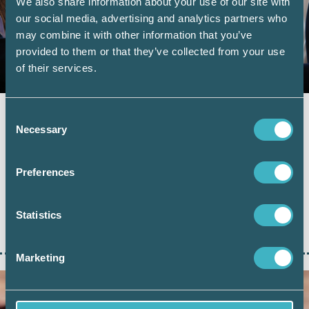
We also share information about your use of our site with
our social media, advertising and analytics partners who
may combine it with other information that you’ve
provided to them or that they’ve collected from your use
of their services.
23 juni 2026
Consent
Necessary
Nya konkursregler från 1 juli – vad
Selection
du som redovisningskonsult
behöver veta
Preferences
Den 1 juli träder nya konkursregler i kraft. Den
största förändringen är att konkursförvaltaren
Statistics
får ett betydligt större ansvar, medan…
Marketing