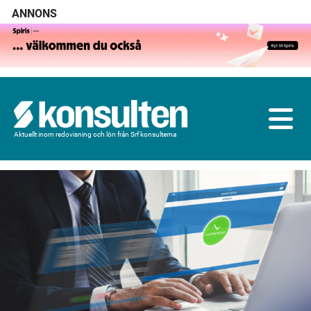
ANNONS
Aktuellt inom redovisning och lön från Srf konsulterna