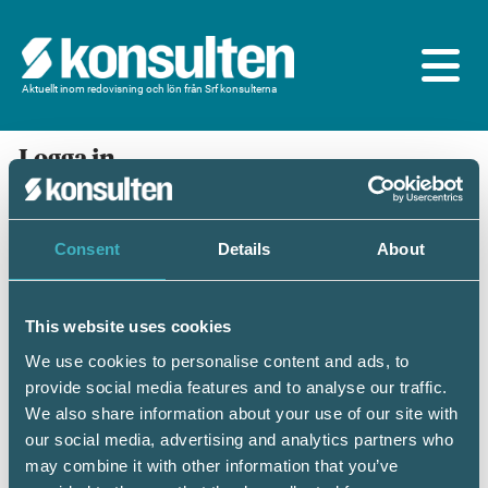
Aktuellt inom redovisning och lön från Srf konsulterna
Logga in
En prenumeration ingår för dig som är
medlem/ansluten till Srf konsulterna. Du loggar in
med BankID eller samma lösenord som du har på
Consent
Details
About
srfkonsult.se/Mina sidor
This website uses cookies
Mobilt BankID
Lösenord
We use cookies to personalise content and ads, to
provide social media features and to analyse our traffic.
Personnummer
(ÅÅÅÅMMDDNNNN)
We also share information about your use of our site with
our social media, advertising and analytics partners who
may combine it with other information that you’ve