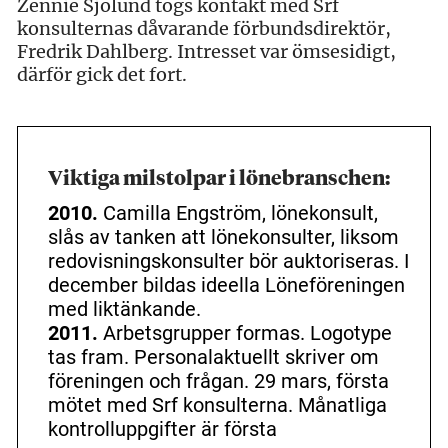
Zennie Sjölund togs kontakt med Srf
konsulternas dåvarande förbundsdirektör,
Fredrik Dahlberg. Intresset var ömsesidigt,
därför gick det fort.
Viktiga milstolpar i lönebranschen:
2010.
Camilla Engström, lönekonsult,
slås av tanken att lönekonsulter, liksom
redovisningskonsulter bör auktoriseras. I
december bildas ideella Löneföreningen
med liktänkande.
2011.
Arbetsgrupper formas. Logotype
tas fram. Personal­aktuellt skriver om
föreningen och frågan. 29 mars, första
mötet med Srf konsulterna. Månat­liga
kontrolluppgifter är första