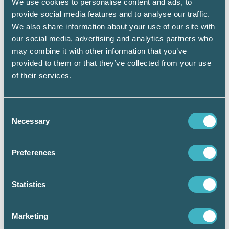
– Det var en HR-tidning med löneinriktning.
We use cookies to personalise content and ads, to
Vi insåg tidigt vikten av att lyfta och stärka
provide social media features and to analyse our traffic.
yrkeskåren som hanterade löner. Jag fick god
We also share information about your use of our site with
inblick i den pågående resan, hur
our social media, advertising and analytics partners who
”lönetanten” blev Lönekonsult, men också
may combine it with other information that you’ve
hur de kämpade för sin roll i organisationen.
provided to them or that they’ve collected from your use
Detta är människor som är oerhört
of their services.
kompetenta, noggranna, lojala och ödmjuka
och som jag fortfarande har kontakt med i mitt
nuvarande jobb på Wise Professionals.
Consent
Necessary
Selection
Preferences
Statistics
Marketing