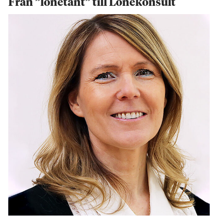
Från ”lönetant” till Lönekonsult