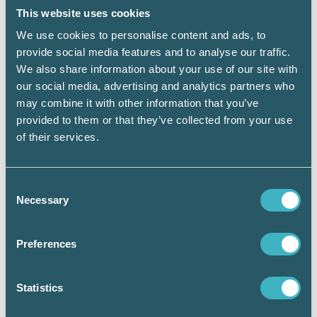
vara korrekt med stöd av
This website uses cookies
väsentlighetsprincipen. Men observera vad
We use cookies to personalise content and ads, to
som ovan skrivits om väsentlighetsprincipen.
provide social media features and to analyse our traffic.
Leder en felaktig värdering av en post till en
We also share information about your use of our site with
väsentlig avvikelse får avvikelsen inte göras.
our social media, advertising and analytics partners who
Vad gäller då om kapitalförsäkringen (och
may combine it with other information that you’ve
därmed pensionsåtagandet) ökat så pass
provided to them or that they’ve collected from your use
mycket att skillnaden i att beräkna löneskatt
of their services.
på bokfört värde och verkligt värde blir
väsentligt? Är punkt 16.7 en avvikelsepunkt
från den grundläggande
Consent
väsentlighetsprincipen eller tar den
Necessary
grundläggande väsentlighetsprincipen över
Selection
den tydliga specialregeln?
Preferences
Vi tar ett exempel till. Punkt 2.4 är i sig ett
undantag från periodiseringsregeln.
Avvikelsen anger att utgifter och inkomster
Statistics
som var för sig understiger 5 000 kronor inte
behöver periodiseras.