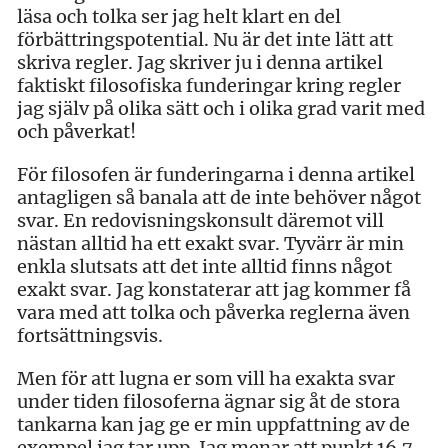
läsa och tolka ser jag helt klart en del
förbättringspotential. Nu är det inte lätt att
skriva regler. Jag skriver ju i denna artikel
faktiskt filosofiska funderingar kring regler
jag själv på olika sätt och i olika grad varit med
och påverkat!
För filosofen är funderingarna i denna artikel
antagligen så banala att de inte behöver något
svar. En redovisningskonsult däremot vill
nästan alltid ha ett exakt svar. Tyvärr är min
enkla slutsats att det inte alltid finns något
exakt svar. Jag konstaterar att jag kommer få
vara med att tolka och påverka reglerna även
fortsättningsvis.
Men för att lugna er som vill ha exakta svar
under tiden filosoferna ägnar sig åt de stora
tankarna kan jag ge er min uppfattning av de
exempel jag tar upp. Jag menar att punkt 16.7