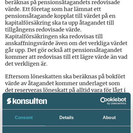
beräknas på pensionsåtagandets redovisade
värde. Ett företag som har lämnat ett
pensionsåtagande kopplat till värdet på en
kapitalförsäkring ska ta upp åtagandet till
tillgångens redovisade värde.
Kapitalförsäkringen ska redovisas till
anskaffningsvärde även om det verkliga värdet
går upp. Det gör också att pensionsåtagandet
kommer att redovisas till ett lägre värde än vad
det verkligen är.
Eftersom löneskatten ska beräknas på bokfört
värde av åtagandet kommer underlaget som
det reserveras löneskatt på alltid vara för lågt i
de fall kapitalförsäkringen (och därmed
pensionsåtagandet) ökar i värde.
En spontan tolkning är att punkt 16.7 är en
Consent
Details
About
förenkling som strider mot grunden för
värderingen av ett åtagande. Det kan anses