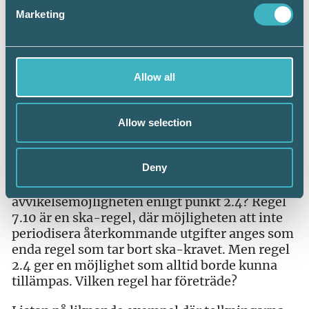
Marketing
I kapitlet om rörelsekostnader finns en regel
(7.10) som anger när vissa slag av utgifter ska
redovisas som kostnad. I regeln anges att den
inte gäller om företaget istället valt att
Allow all
tillämpa en förenklingsregel som ger
möjlighet att inte periodisera återkommande
Allow selection
utgifter. Valet att inte periodisera
återkommande utgifter tar alltså över ska-
kravet i regel 7.10.
Deny
Men vad gäller om företaget vill tillämpa
avvikelsemöjligheten enligt punkt 2.4? Regel
7.10 är en ska-regel, där möjligheten att inte
periodisera återkommande utgifter anges som
enda regel som tar bort ska-kravet. Men regel
2.4 ger en möjlighet som alltid borde kunna
tillämpas. Vilken regel har företräde?