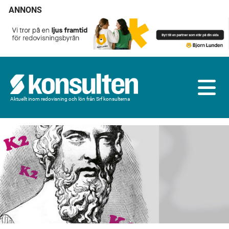
ANNONS
Aktuellt inom redovisning och lön från Srf konsulterna