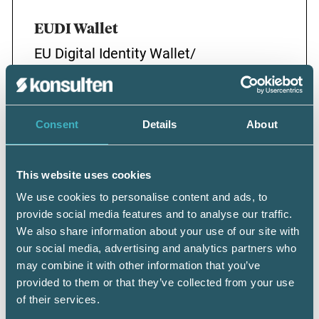
EUDI Wallet
EU Digital Identity Wallet/
Digital identitetsplånbok.
Nyhet i EU:s eIDAS-förordning.
Consent
Details
About
Gratis. Frivillig.
This website uses cookies
Introduceras 2026.
We use cookies to personalise content and ads, to
Ökar nyttan med e-legitimation.
provide social media features and to analyse our traffic.
We also share information about your use of our site with
Smidigare ombudshantering i hela EU.
our social media, advertising and analytics partners who
may combine it with other information that you’ve
provided to them or that they’ve collected from your use
of their services.
Mer information