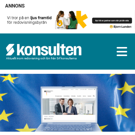
ANNONS
Aktuellt inom redovisning och lön från Srf konsulterna