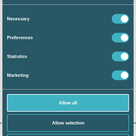
digg.se >>
Consent
Necessary
europa.eu >>
Selection
Preferences
Statistics
Håkan Edvardsson
Marketing
Journalist
Allow all
Dela:
Allow selection