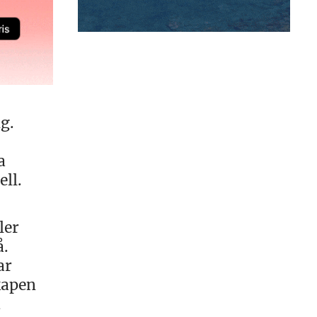
g.
a
ll.
ler
å.
ar
kapen
d