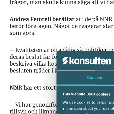
frågor, man skulle kunna säga att vi har
Andrea Femrell berättar
att de på NNR g
berör företagen. Något de reagerar sta
som görs.
– Kvaliteten är ofta dålig så politiker 
deras beslut får för företagen. Konsekve
beskriva vilka kostnader och konkurren
besluten träder i kraft. Det kan jag tyc
Consent
NNR har ett
stort arbetsfält, man jobb
This website uses cookies
We use cookies to personalis
– Vi har genomfört kommunundersöknin
information about your use of
tillsyn och liknande, berättar Andrea. D