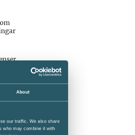
 som
ingar
venser
er att
n om
About
llt.
se our traffic. We also share
fter,
ers who may combine it with
an