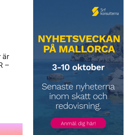
 är
R –