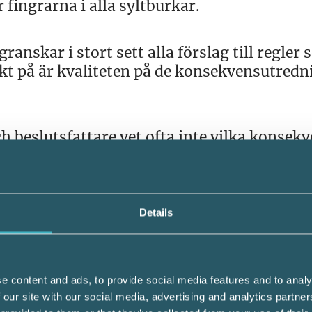
 fingrarna i alla syltburkar.
ranskar i stort sett alla förslag till regler
rkt på är kvaliteten på de konsekvensutredn
och beslutsfattare vet ofta inte vilka konsek
nsutredningarna är bristfälliga när det gäll
sförutsättningar reglerna får för företage
ka är lite skrämmande.
Details
ar på kommunal nivå såväl som internatione
e content and ads, to provide social media features and to analy
gar och jämfört handläggningstider, avgi
 our site with our social media, advertising and analytics partn
et visar sig att det är stora skillnader mell