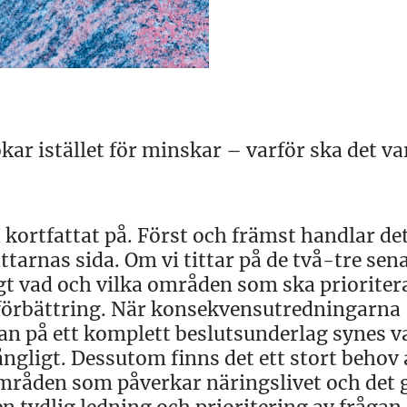
kar istället för minskar – varför ska det va
ra kortfattat på. Först och främst handlar d
ttarnas sida. Om vi tittar på de två-tre sen
gt vad och vilka områden som ska prioritera
lförbättring. När konsekvensutredningarna
n på ett komplett beslutsunderlag synes va
rångligt. Dessutom finns det ett stort behov 
områden som påverkar näringslivet och det 