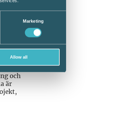
 services.
 aktiva
Marketing
.
Allow all
ing och
a är
ojekt,