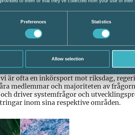
 provided to them or that they’ve collected from your use of their
ara mer homogent och försöker skapa
så komma ihåg att många regler som gäller
ungefär hälften av dem. Därför är vi mycket
Preferences
Statistics
temot EU-kommissionen och EU-parlamentet
och Svenskt Näringsliv, jobbar också för
driver var och en sin egen agenda?
Allow selection
vi är ofta en inkörsport mot riksdag, reger
våra medlemmar och majoriteten av frågorn
ch driver systemfrågor och utvecklingspr
tringar inom sina respektive områden.