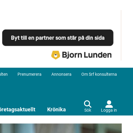
lten
Prenumerera
Annonsera
Om Srf konsulterna
öretagsaktuellt
Krönika
Sök
Logga in