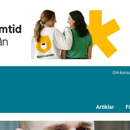
Om konsu
Artiklar
F