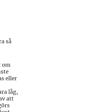
ra så
et om
aste
s eller
ra låg,
av att
görs