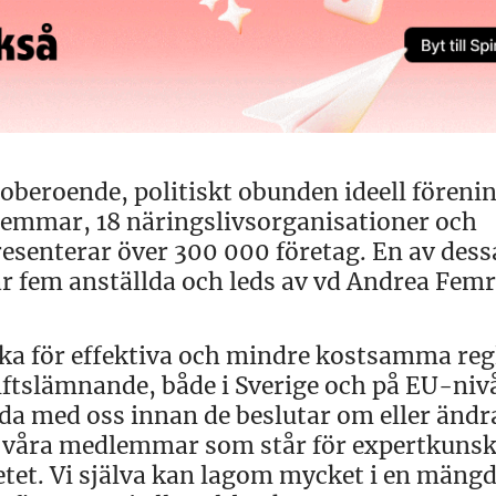
 oberoende, politiskt obunden ideell förenin
emmar, 18 näringslivsorganisationer och
senterar över 300 000 företag. En av dess
 fem anställda och leds av vd Andrea Femre
rka för effektiva och mindre kostsamma reg
ftslämnande, både i Sverige och på EU-niv
 med oss innan de beslutar om eller ändr
är våra medlemmar som står för expertkuns
tet. Vi själva kan lagom mycket i en mäng