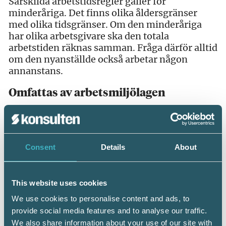
Särskilda arbetstidsregler gäller för
minderåriga. Det finns olika åldersgränser
med olika tidsgränser. Om den minderåriga
har olika arbetsgivare ska den totala
arbetstiden räknas samman. Fråga därför alltid
om den nyanställde också arbetar någon
annanstans.
Omfattas av arbetsmiljölagen
Både minderåriga och vuxna omfattas av
arbetsmiljölagen och föreskrifterna om
minderårigas arbetsmiljö̈ (AFS 2012:03). Det
finns även en särskild vägledning om
Consent
Details
About
minderårigas arbetsmiljö̈ (H453).
Den kan
laddas ner här
.
This website uses cookies
We use cookies to personalise content and ads, to
provide social media features and to analyse our traffic.
We also share information about your use of our site with