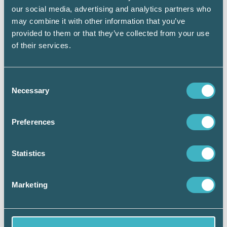
Tänk på att:
our social media, advertising and analytics partners who
may combine it with other information that you’ve
Ta fram tydliga arbetsinstruktioner och
provided to them or that they’ve collected from your use
säkerhetsrutiner.
of their services.
Göra en riskbedömning och anpassa
arbetsuppgifterna efter den
minderåriges mognad.
Utse en handledare som berättar om
Consent
arbetsuppgifterna och de risker som
Necessary
Selection
finns.
Utge ersättning för de timmar du avtalat
om – även om det inte finns något att
Preferences
göra på arbetsplatsen, till exempel om
restaurangen inte har några gäster.
Statistics
Du kan upplysa vikarien om jämkning.
För att du inte ska dra någon skatt på
inkomsten behöver den anställde lämna
Marketing
ett intyg till dig som arbetsgivare.
Det
kan hämtas här
.