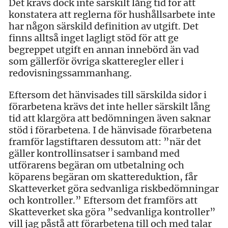
Det krävs dock inte särskilt lång tid för att
konstatera att reglerna för hushållsarbete inte
har någon särskild definition av utgift. Det
finns alltså inget lagligt stöd för att ge
begreppet utgift en annan innebörd än vad
som gällerför övriga skatteregler eller i
redovisningssammanhang.
Eftersom det hänvisades till särskilda sidor i
förarbetena krävs det inte heller särskilt lång
tid att klargöra att bedömningen även saknar
stöd i förarbetena. I de hänvisade förarbetena
framför lagstiftaren dessutom att: ”när det
gäller kontrollinsatser i samband med
utförarens begäran om utbetalning och
köparens begäran om skattereduktion, får
Skatteverket göra sedvanliga riskbedömningar
och kontroller.” Eftersom det framförs att
Skatteverket ska göra ”sedvanliga kontroller”
vill jag påstå att förarbetena till och med talar