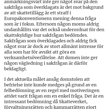
anmärkningsvärt inte ger något svar på den
sakfråga som överklagats är det mot bakgrund
av att skattetillägg är ett straff i
Europakonventionens mening denna fråga
som är i fokus. Eftersom någon moms aldrig
undanhållits var det också underordnat för den
skattskyldige hur sakfrågan bedömdes.
Sakfrågan som överklagades och aldrig fick
något svar är dock av stort allmänt intresse för
alla som har för avsikt att göra en
verksamhetsöverlåtelse. Att domen inte ger
någon vägledning i sakfrågan är därför
beklagligt.
I det aktuella målet ansåg domstolen att
befrielse inte kunde medges på grund av en
felbedömning av en regel med motiveringen
attdet varit frågan om en enkel fråga. Det är en
intressant bedömning då Skatteverket,
förvaltningsrätten och kammarrätten gjort