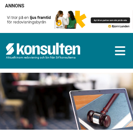
ANNONS
Aktuellt inom redovisning och lön från Srf konsulterna