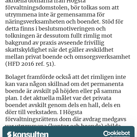
aktuella domarna från Högsta
förvaltningsdomstolen, bör tolkas som att
utrymmena inte är gemensamma för
näringsverksamheten och boendet. Stöd för
detta finns i beslutsmotiveringen och
tolkningen är dessutom fullt rimlig mot
bakgrund av praxis avseende frivillig
skattskyldighet när det gäller avskildhet
mellan privat boende och omsorgsverksamhet
(HFD 2016 ref. 51).
Bolaget framförde också att det rimligen inte
kan vara någon skillnad om det permanenta
boende är avskilt på höjden eller på samma
plan. I det aktuella målet var det privata
boendet avskilt genom dels en hall, dels en
dörr till verkstaden. I Högsta
förvaltningsrättens dom där avdrag medgavs
var utrymmena (kontor och boende) skilda
genom en trappa mellan olika plan.