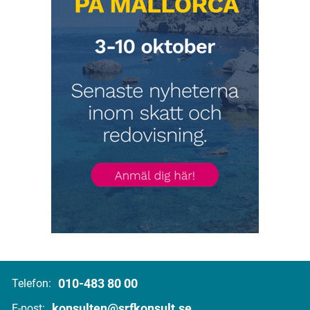
010-483 80 00
Telefon:
konsulten@srfkonsult.se
E-post: