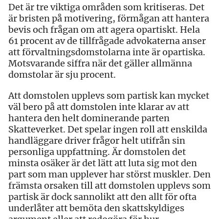
Det är tre viktiga områden som kritiseras. Det
är bristen på motivering, förmågan att hantera
bevis och frågan om att agera opartiskt. Hela
61 procent av de tillfrågade advokaterna anser
att förvaltningsdomstolarna inte är opartiska.
Motsvarande siffra när det gäller allmänna
domstolar är sju procent.
Att domstolen upplevs som partisk kan mycket
väl bero på att domstolen inte klarar av att
hantera den helt dominerande parten
Skatteverket. Det spelar ingen roll att enskilda
handläggare driver frågor helt utifrån sin
personliga uppfattning. Är domstolen det
minsta osäker är det lätt att luta sig mot den
part som man upplever har störst muskler. Den
främsta orsaken till att domstolen upplevs som
partisk är dock sannolikt att den allt för ofta
underlåter att bemöta den skattskyldiges