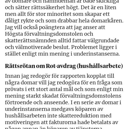
av domare och nämndemän är både skickliga
och sätter rättssäkerhet högt. Det är en liten
men allt för stor minoritet som skapar ett
dåligt rykte och som drabbar hela domarkåren.
Jag vill också poängtera att jag anser att
Högsta förvaltningsdomstolen och
skatterättsnämnden alltid fattar välgrundade
och välmotiverade beslut. Problemet ligger i
stället enligt min mening i underinstanserna.
Rättsrötan om Rot-avdrag (hushållsarbete)
Innan jag redogör för rapporten kopplat till
några domar vill jag redogöra för en fråga som
prövats i ett stort antal mål och som enligt min
mening starkt skadat förvaltningsdomstolens
förtroende och anseende. I en serie av domar i
underinstanserna medgavs köparen av
hushållsarbeten inte skattereduktion med
motiveringen att fakturorna hade betalats av
någon annan än köparen av tjänsterna.