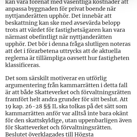
kan vara förenat med väsentliga kostnader att
anpassa byggnaden för privat boende när
nyttjanderätten upphör. Det innebär att
beskattning kan ske med avsevärda belopp
trots att värdet för fastighetsägaren kan vara
närmast obefintligt när nyttjanderätten
upphör. Det bör i denna fråga slutligen noteras
att det i förarbetena uttrycks att de aktuella
reglerna är tillämpliga oavsett hur fastigheten
klassificeras.
Det som särskilt motiverar en utförlig
argumentering från kammarrätten i detta fall
är att både Skatteverket och förvaltningsrätten
framfört helt andra grunder för sitt beslut. Att
19 kap. 26-28 §§ IL ska tolkas på det sätt som
kammarrätten anför var alltså inte bara okänt
för den skattskyldige, utan uppenbarligen även
för Skatteverket och förvaltningsrätten.
Beslutet överklagades till Högsta