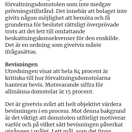
förvaltningsdomstolen som inte medgav
prövningstillstånd. Det innebär att bolaget inte
givits någon möjlighet att bemöta och få
grunderna för beslutet rättsligt överprövade
trots att det lett till omfattande
beskattningskonsekvenser för den enskilde.
Det är en ordning som givetvis måste
ifrågasättas.
Bevisningen
Utredningen visar att hela 84 procent är
kritiska till hur förvaltningsdomstolarna
hanterar bevis. Motsvarande siffra för
allmänna domstolar är 15 procent.
Det är givetvis svårt att helt objektivt värdera
bevisningen i en process. Mot denna bakgrund
är det viktigt att domstolen utförligt motiverar
varför och på vilket sätt bevisningen påverkat
utgången i målet. I ett mål, som det finns