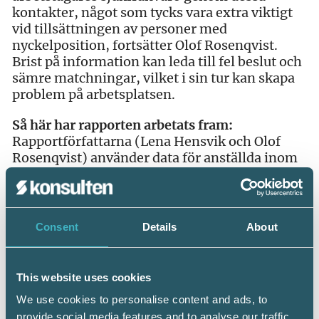
kontakter, något som tycks vara extra viktigt
vid tillsättningen av personer med
nyckelposition, fortsätter Olof Rosenqvist.
Brist på information kan leda till fel beslut och
sämre matchningar, vilket i sin tur kan skapa
problem på arbetsplatsen.
Så här har rapporten arbetats fram:
Rapportförfattarna (Lena Hensvik och Olof
Rosenqvist) använder data för anställda inom
privat sektor 1997–2007 samt uppgifter om
sjukfrånvaro längre än 14 dagar från
Försäkringskassan. Sambandet mellan
sjukfrånvaro och att ha en nyckelposition på
Consent
Details
About
sin arbetsplats skattas med hjälp av en
statistisk modell som tar hänsyn till andra
variabler som både kan påverka sjukfrånvaron
This website uses cookies
och hur unik individen är på arbetsplatsen. I
We use cookies to personalise content and ads, to
modellen jämförs sjukfrånvaron hos personer
provide social media features and to analyse our traffic.