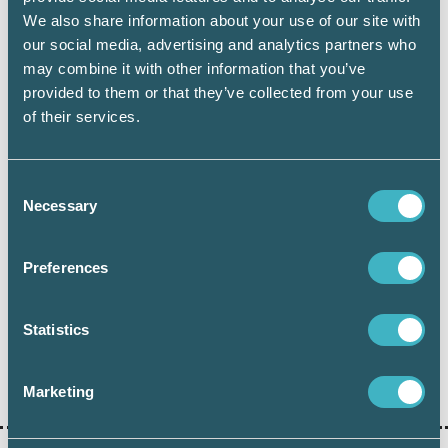
som är verksamma inom samma yrke men på
We also share information about your use of our site with
olika arbetsplatser och som därför kan ha olika
our social media, advertising and analytics partners who
antal kollegor med samma yrke.
may combine it with other information that you’ve
Källa: IFAU
provided to them or that they’ve collected from your use
of their services.
Consent
Necessary
Selection
Preferences
Dela:
Statistics
LÖN
Marketing