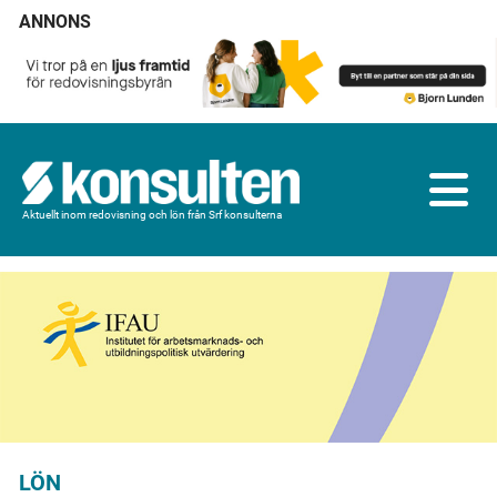
ANNONS
Aktuellt inom redovisning och lön från Srf konsulterna
LÖN