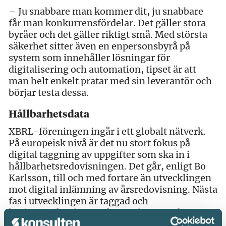
– Ju snabbare man kommer dit, ju snabbare
får man konkurrensfördelar. Det gäller stora
byråer och det gäller riktigt små. Med största
säkerhet sitter även en enpersonsbyrå på
system som innehåller lösningar för
digitalisering och automation, tipset är att
man helt enkelt pratar med sin leverantör och
börjar testa dessa.
Hållbarhetsdata
XBRL-föreningen ingår i ett globalt nätverk.
På europeisk nivå är det nu stort fokus på
digital taggning av uppgifter som ska in i
hållbarhetsredovisningen. Det går, enligt Bo
Karlsson, till och med fortare än utvecklingen
mot digital inlämning av årsredovisning. Nästa
fas i utvecklingen är taggad och
kvalitetssäkrad transaktionsdata som kan
delas/hämtas/skickas mellan exempelvis