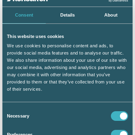
företag, byråer och myndigheter. Det
möjliggör redovisning i realtid.
Consent
Details
About
– Där kommer vi in på frågor som hur
uppgifterna i redovisningen matchar
This website uses cookies
uppgifterna hos Skatteverket när det gäller till
exempel uppbördsdeklaration och moms. Inte
We use cookies to personalise content and ads, to
bara en gång om året, en gång i månaden eller
provide social media features and to analyse our traffic.
en gång i veckan utan hela tiden. Detta är en
We also share information about your use of our site with
spännande utveckling som bland annat vi
our social media, advertising and analytics partners who
inom XBRL-föreningen håller ögonen på. Det
may combine it with other information that you’ve
är dags för oss att spänna bågen ordentligt nu.
provided to them or that they’ve collected from your use
of their services.
Consent
Necessary
Selection
Preferences