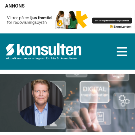
ANNONS
Aktuellt inom redovisning och lön från Srf konsulterna