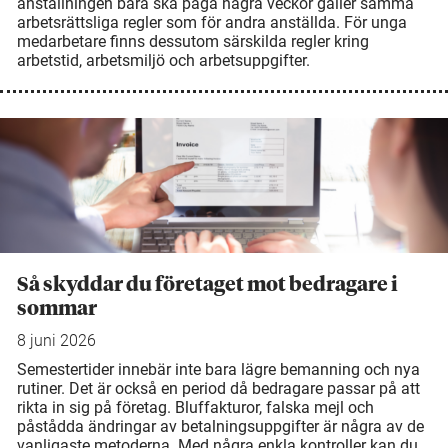
anställningen bara ska pågå några veckor gäller samma
arbetsrättsliga regler som för andra anställda. För unga
medarbetare finns dessutom särskilda regler kring
arbetstid, arbetsmiljö och arbetsuppgifter.
Så skyddar du företaget mot bedragare i
sommar
8 juni 2026
Semestertider innebär inte bara lägre bemanning och nya
rutiner. Det är också en period då bedragare passar på att
rikta in sig på företag. Bluffakturor, falska mejl och
påstådda ändringar av betalningsuppgifter är några av de
vanligaste metoderna. Med några enkla kontroller kan du