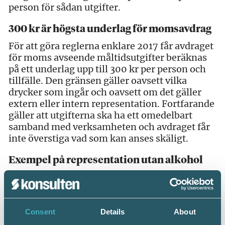
person för sådan utgifter.
300 kr är högsta underlag för momsavdrag
För att göra reglerna enklare 2017 får avdraget
för moms avseende måltidsutgifter beräknas
på ett underlag upp till 300 kr per person och
tillfälle. Den gränsen gäller oavsett vilka
drycker som ingår och oavsett om det gäller
extern eller intern representation. Fortfarande
gäller att utgifterna ska ha ett omedelbart
samband med verksamheten och avdraget får
inte överstiga vad som kan anses skäligt.
Exempel på representation utan alkohol
I samband med en representationsmåltid med
några kunder får du ett restaurangkvitto där
kostnaden per måltid uppgår till 300 kr
inklusive cirka 32 kr i moms. Momssatsen är 12
Consent
Details
About
procent.