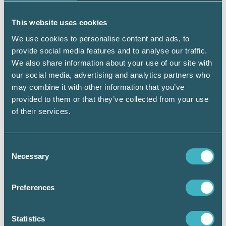
För representation under 2016 får du dra av
This website uses cookies
cirka 32 kr i moms och 90 kr i
We use cookies to personalise content and ads, to
inkomstdeklarationen. Har du aktiebolag ger
provide social media features and to analyse our traffic.
det ett skatteavdrag på 90 x 22 procent
We also share information about your use of our site with
bolagsskatt = 19,80 kr. Kostnaden för måltiden
our social media, advertising and analytics partners who
efter avdrag blir därmed cirka 300 – 32 – 20 =
may combine it with other information that you’ve
248 kr per person.
provided to them or that they’ve collected from your use
För representation under 2017 får du enbart
of their services.
avdrag för momsen. Kostnaden blir då i stället
cirka 268 kr för en måltid som kostar 300 kr
inklusive moms.
Consent
Necessary
Selection
Regeringens proposition 2016/17:1
Preferences
Statistics