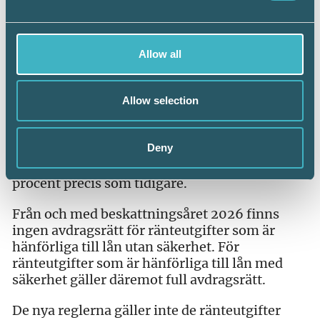
För beskattningsåret 2025 begränsas
avdragsrätten för ränteutgifter till 50 procent
avseende lån som inte uppfyller de villkor som
Allow all
gäller för lån enligt de fyra kategorierna. Det
vill säga för lån utan säkerhet får låntagaren
Allow selection
göra avdrag med 50 procent av ränteutgiften.
För ränteutgifter hänförliga till lån som
Deny
uppfyller villkoren med säkerhet gäller för
2025 avdragsrätt för ränteutgifterna med 100
procent precis som tidigare.
Från och med beskattningsåret 2026 finns
ingen avdragsrätt för ränteutgifter som är
hänförliga till lån utan säkerhet. För
ränteutgifter som är hänförliga till lån med
säkerhet gäller däremot full avdragsrätt.
De nya reglerna gäller inte de ränteutgifter