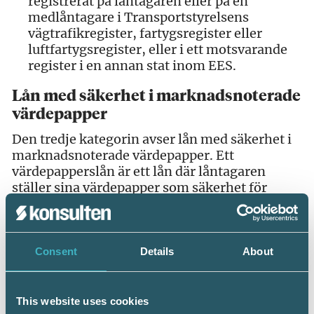
registrerat på låntagaren eller på en
medlåntagare i Transportstyrelsens
vägtrafikregister, fartygsregister eller
luftfartygsregister, eller i ett motsvarande
register i en annan stat inom EES.
Lån med säkerhet i marknadsnoterade
värdepapper
Den tredje kategorin avser lån med säkerhet i
marknadsnoterade värdepapper. Ett
värdepapperslån är ett lån där låntagaren
ställer sina värdepapper som säkerhet för
lånet. Om låntagaren inte kan betala tillbaka
lånet så har långivaren rätt att sälja
låntagarens värdepapper för att få tillbaka de
utlånade pengarna.
Consent
Details
About
Ränteutgift ska dras av på lån som lämnats av
ett kreditinstitut eller ett värdepappersbolag
This website uses cookies