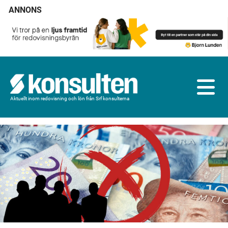
ANNONS
Aktuellt inom redovisning och lön från Srf konsulterna