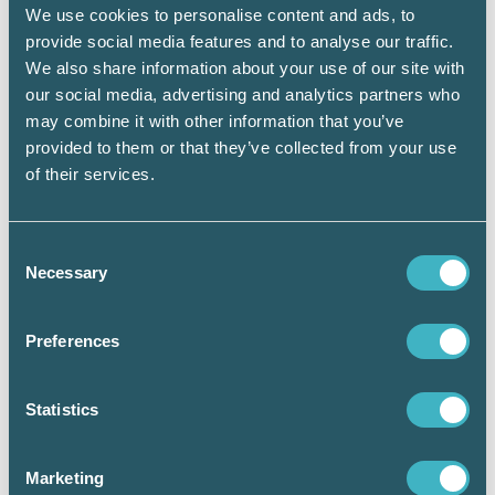
om utgiften är hänförlig till ett lån som är
We use cookies to personalise content and ads, to
förenat med säkerhet i i någon av följande
provide social media features and to analyse our traffic.
värdepapper:
We also share information about your use of our site with
our social media, advertising and analytics partners who
Finansiella instrument som är upptagna till
may combine it with other information that you’ve
handel på en reglerad marknad eller en
motsvarande marknad utanför Europeiska
provided to them or that they’ve collected from your use
ekonomiska samarbetsområdet (EES),
of their services.
handlas på en MTF-plattform inom EES.
Andelar i en värdepappersfond eller
specialfond.
Consent
Necessary
Selection
Lån lämnade av pantbanker
Den fjärde kategorin är lån som är lämnade av
Preferences
pantbanker. Ränteutgift kan dras av om
utgiften är hänförlig till ett lån som har
Statistics
lämnats av en pantbank och där pantbanken
har säkerhet för lånet.
Marketing
Utgiftsräntor hänförliga till andra lån