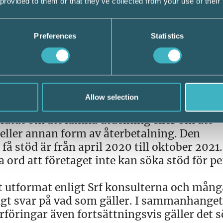
 provided to them or that they’ve collected from your use of their
eller ha skatteskulder hos
an prövas
Preferences
Statistics
verket via digitalt formulär senast 30 apri
ill stöd?
form av återbetalning till aktieägarna har 
Allow selection
ngen som nu har beslutats framgår att rätte
lutat om att lämna utdelning eller om att
 eller annan form av återbetalning. Den
å stöd är från april 2020 till oktober 2021
ord att företaget inte kan söka stöd för p
gt utformat enligt Srf konsulterna och mång
igt svar på vad som gäller. I sammanhanget
rföringar även fortsättningsvis gäller det 