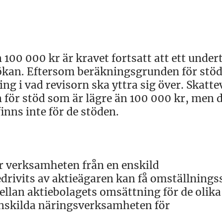
100 000 kr är kravet fortsatt att ett under
sökan. Eftersom beräkningsgrunden för stöd
ng i vad revisorn ska yttra sig över. Skatte
n för stöd som är lägre än 100 000 kr, men 
inns inte för de stöden.
r verksamheten från en enskild
rivits av aktieägaren kan få omställnings
llan aktiebolagets omsättning för de olika
nskilda näringsverksamheten för