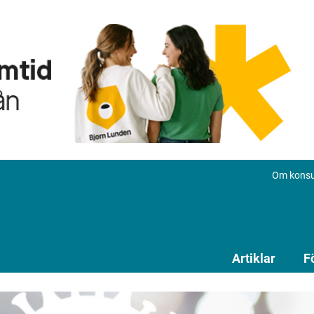
Om konsu
Artiklar
F