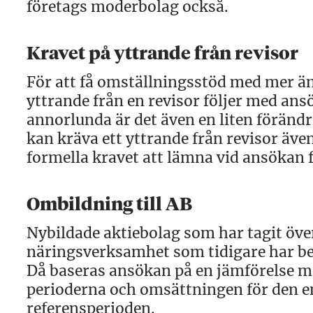
företags moderbolag också.
Kravet på yttrande från revisor
För att få omställningsstöd med mer än 
yttrande från en revisor följer med an
annorlunda är det även en liten förändri
kan kräva ett yttrande från revisor äve
formella kravet att lämna vid ansökan f
Ombildning till AB
Nybildade aktiebolag som har tagit öve
näringsverksamhet som tidigare har bed
Då baseras ansökan på en jämförelse me
perioderna och omsättningen för den e
referensperioden.