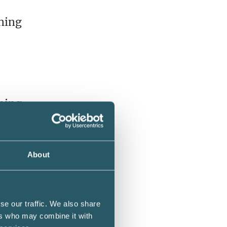
ning
ning
About
nst
se our traffic. We also share
ers who may combine it with
 nedan)