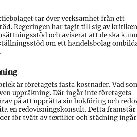
tiebolaget tar över verksamhet från ett
töd. Regeringen har tagit till sig av kritike
msättningsstöd och aviserat att de ska kunn
ställningsstöd om ett handelsbolag ombildas
.
tning
orlek är företagets fasta kostnader. Vad so
ven uppräkning. Där ingår inte företagets
krav på att upprätta sin bokföring och redo
nlita en redovisningskonsult. Detta framstå
r för tvätt av textilier och städning ingår 