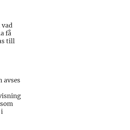
n vad
a få
 till
m avses
visning
r som
i