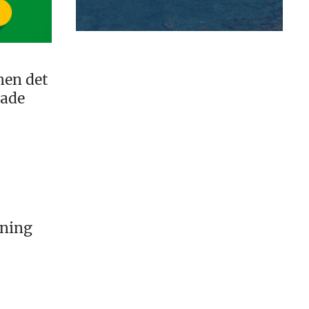
men det
tade
kning