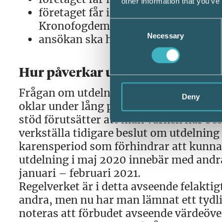
other information that you’ve
företaget får inte vara på obestånd 
Kronofogdemyndigheten när ansök
Consent
Necessary
Selection
ansökan ska ha inkommit till Skatte
Hur påverkar utdelningar rätten t
Frågan om utdelning eller någon annan 
Deny
oklar under lång period, men i förordni
stöd förutsätter att man varken har bes
verkställa tidigare beslut om utdelning
karensperiod som förhindrar att kunna f
utdelning i maj 2020 innebär med andra 
januari – februari 2021.
Regelverket är i detta avseende felakti
andra, men nu har man lämnat ett tydl
noteras att förbudet avseende värdeöve