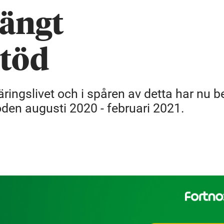
längt
stöd
ringslivet och i spåren av detta har nu b
oden augusti 2020 - februari 2021.