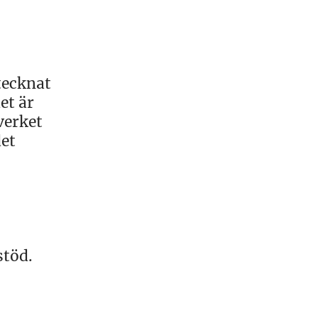
tecknat
et är
verket
det
stöd.