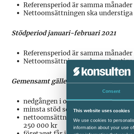
Referensperiod är samma månader 
Nettoomsättningen ska understiga 
Stödperiod januari-februari 2021
Referensperiod är samma månader 
Nettoomsättningen ska understiga 
Gemensamt gäller bland annat att
Consent
nedgången i omsättning ska kunna 
minsta stöd som kan sökas är 5 00
This website uses cookies
nettoomsättningen i räkenskapsåre
We use cookies to personalis
250 000 kr
information about your use of
företaget får inte ha erhållit anna