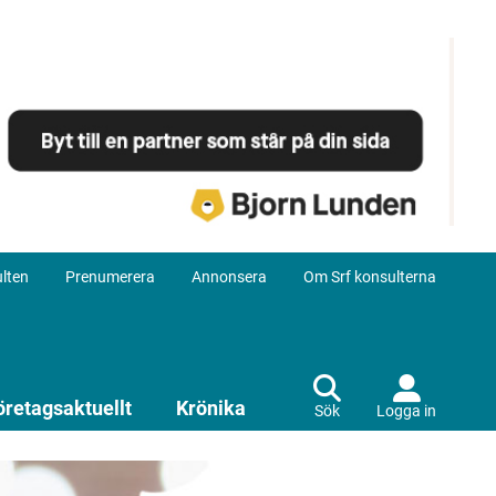
lten
Prenumerera
Annonsera
Om Srf konsulterna
öretagsaktuellt
Krönika
Sök
Logga in