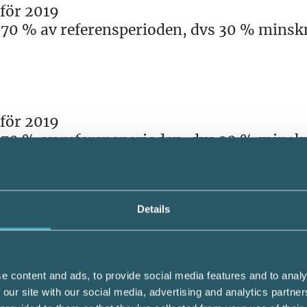
för 2019
70 % av referensperioden, dvs 30 % minsk
för 2019
70 % av referensperioden, dvs 30 % minsk
Details
hänföras till problem orsakade av corona
0 kr
t som avslutas före 1 maj 2020 ska vara mi
e content and ads, to provide social media features and to analy
 our site with our social media, advertising and analytics partn
t stöd som avser samma fasta kostnader (se