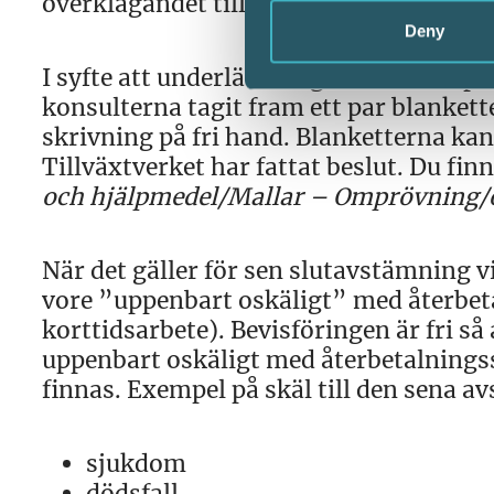
överklagandet till domstolen för avgör
Deny
I syfte att underlätta begäran om ompr
konsulterna tagit fram ett par blanket
skrivning på fri hand. Blanketterna k
Tillväxtverket har fattat beslut. Du fi
och hjälpmedel/Mallar – Omprövning/ö
När det gäller för sen slutavstämning 
vore ”uppenbart oskäligt” med återbet
korttidsarbete). Bevisföringen är fri så a
uppenbart oskäligt med återbetalnings
finnas. Exempel på skäl till den sena 
sjukdom
dödsfall