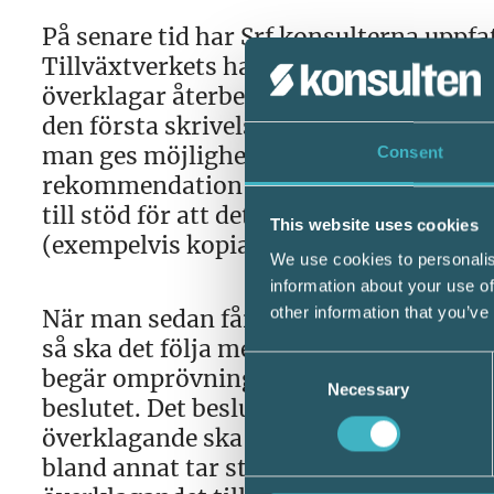
På senare tid har Srf konsulterna uppfa
Tillväxtverkets handläggning i dessa ä
överklagar återbetalningskraven. Om ma
den första skrivelsen man får från Till
man ges möjlighet att ge in synpunkter 
Consent
rekommendation är att ge in synpunkt
till stöd för att det finns godtagbara s
This website uses cookies
(exempelvis kopia av läkarintyg vid sj
We use cookies to personalis
information about your use of
other information that you’ve
När man sedan får del av ett beslut fr
så ska det följa med information om hu
Consent
begär omprövning. En begäran om omp
Necessary
Selection
beslutet. Det beslut som myndigheten se
överklagande ska ges in till den myndi
bland annat tar ställning till om överkl