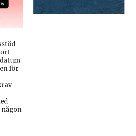
sstöd
kort
gsdatum
en för
krav
med
t någon