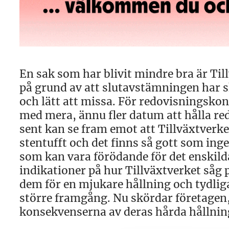
En sak som har blivit mindre bra är Til
på grund av att slutavstämningen har sk
och lätt att missa. För redovisningsk
med mera, ännu fler datum att hålla r
sent kan se fram emot att Tillväxtverke
stentufft och det finns så gott som inge
som kan vara förödande för det enskilda
indikationer på hur Tillväxtverket såg 
dem för en mjukare hållning och tydlig
större framgång. Nu skördar företagen,
konsekvenserna av deras hårda hållnin