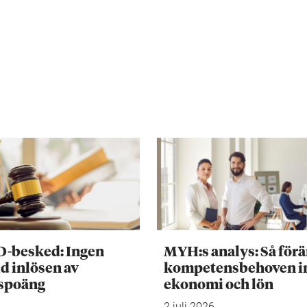
D-besked: Ingen
MYH:s analys: Så för
d inlösen av
kompetensbehoven 
tspoäng
ekonomi och lön
2 juli 2026