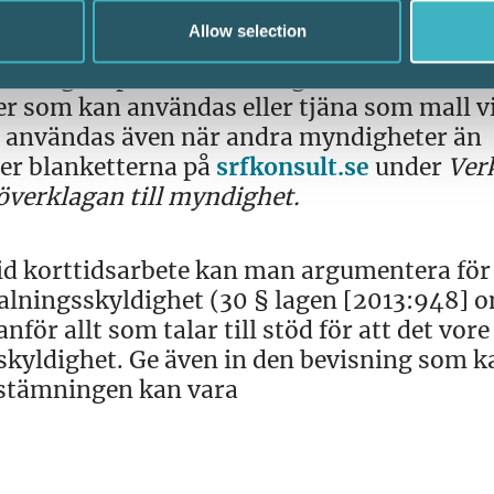
ande.
Allow selection
övning respektive överklagande har Srf
ter som kan användas eller tjäna som mall v
an användas även när andra myndigheter än
nner blanketterna på
srfkonsult.se
under
Ver
verklagan till myndighet.
vid korttidsarbete kan man argumentera för 
alningsskyldighet (30 § lagen [2013:948] 
nför allt som talar till stöd för att det vore
skyldighet. Ge även in den bevisning som k
avstämningen kan vara