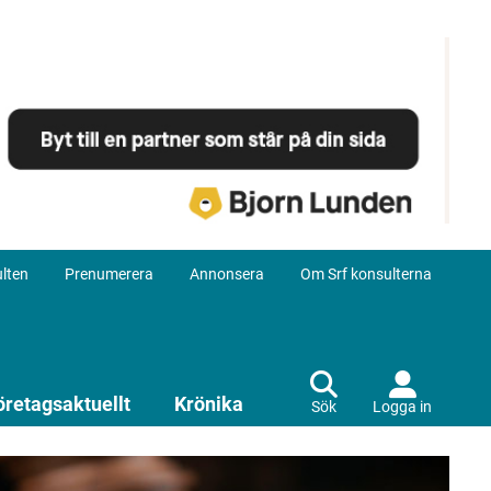
lten
Prenumerera
Annonsera
Om Srf konsulterna
öretagsaktuellt
Krönika
Sök
Logga in