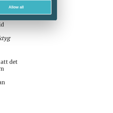
Allow all
id
ktyg
att det
om
an