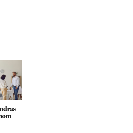
ändras
inom