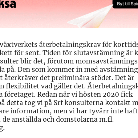
lväxtverkets återbetalningskrav för korttid
ett för sent. Tiden för slutavstämning är 
onsulter blir det, förutom momsavstämnin
eda på. Den som kommer in med avstämning
t återkräver det preliminära stödet. Det är
n flexibilitet vad gäller det. Återbetalnings
 företaget. Redan när vi hösten 2020 fick
på detta tog vi på Srf konsulterna kontakt 
are information, men vi har tyvärr inte haf
 de anställda och domstolarna m.fl.
g.