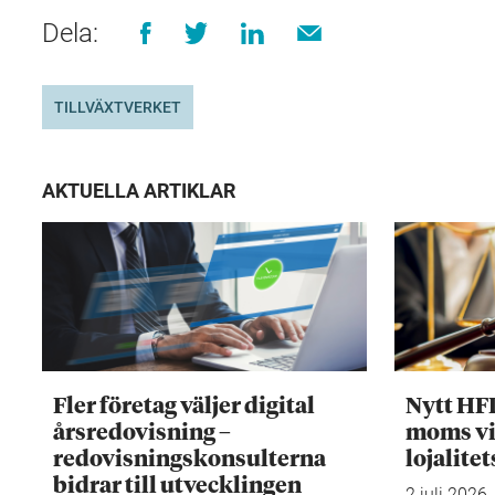
Dela:
TILLVÄXTVERKET
AKTUELLA ARTIKLAR
Fler företag väljer digital
Nytt HF
årsredovisning –
moms vi
redovisningskonsulterna
lojalite
bidrar till utvecklingen
2 juli 2026