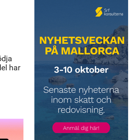
ödja
del har