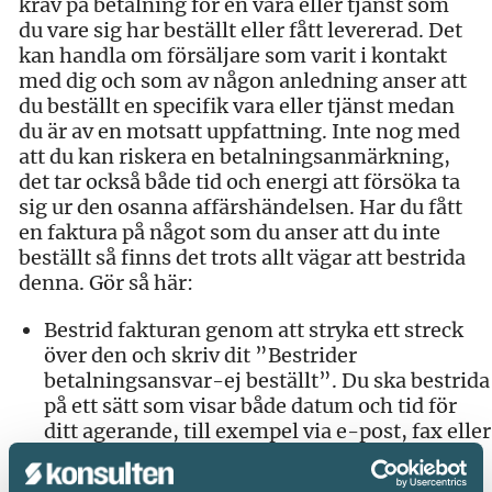
krav på betalning för en vara eller tjänst som
du vare sig har beställt eller fått levererad. Det
kan handla om försäljare som varit i kontakt
med dig och som av någon anledning anser att
du beställt en specifik vara eller tjänst medan
du är av en motsatt uppfattning. Inte nog med
att du kan riskera en betalningsanmärkning,
det tar också både tid och energi att försöka ta
sig ur den osanna affärshändelsen. Har du fått
en faktura på något som du anser att du inte
beställt så finns det trots allt vägar att bestrida
denna. Gör så här:
Bestrid fakturan genom att stryka ett streck
över den och skriv dit ”Bestrider
betalningsansvar-ej beställt”. Du ska bestrida
på ett sätt som visar både datum och tid för
ditt agerande, till exempel via e-post, fax eller
rekommenderat brev. Sedan returnerar du
fakturan till avsändaren och sparar en kopia