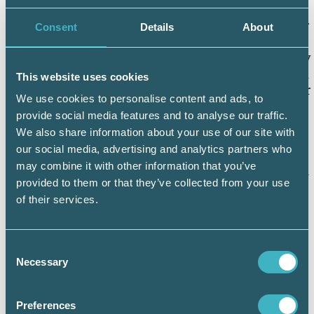
på det du skickat.
Gör en polisanmälan eftersom falska fakturor
Consent
Details
About
är försök till bedrägeri.
Om du får en påminnelse eller ett inkassobrev
så bestrider du även dessa på samma sätt som
This website uses cookies
originalfakturan. Motivera varför du bestrider
We use cookies to personalise content and ads, to
och skicka med en kopia på det tidigare
provide social media features and to analyse our traffic.
bestridandet.
We also share information about your use of our site with
Om betalningskrav ändå skulle lämnas in till
our social media, advertising and analytics partners who
Kronofogden så får du ett brev från denna.
may combine it with other information that you’ve
Detta brev ska du också bestrida omgående så
provided to them or that they’ve collected from your use
att inte fordran fastställs som en skuld. Skriv
of their services.
att du bestridit fakturan och att det inte finns
någon skuld.
Efter att du bestridit till Kronofogden så kan
Consent
företaget som skickat fakturan ändå välja att
Necessary
Selection
driva ärendet vidare till tingsrätten. Det är då
upp till företaget att bevisa att ni ingått ett
avtal.
Preferences