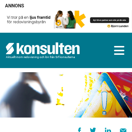
ANNONS
Aktuellt inom redovisning och lön från Srf konsulterna