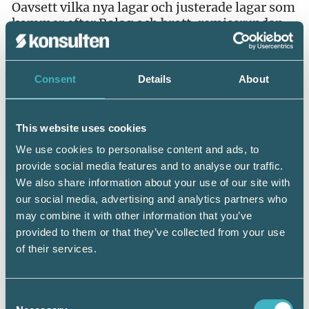
Oavsett vilka nya lagar och justerade lagar som
kommer efter Bolag och brott, remissrundan
och påverkansarbetet från bland andra Srf
konsulterna så påverkas
redovisningskonsulter och lönekonsulter
Consent
Details
About
redan av den pågående utvecklingen mot allt
skarpare krav på regelefterlevnad
(compliance). Många av de nya lagar och
This website uses cookies
regler som införs eller skärps har
beröringspunkter med Bolag och brott.
We use cookies to personalise content and ads, to
Penningtvättslagstiftningen, GDPR och
provide social media features and to analyse our traffic.
kommande krav på hållbarhetsredovisning är
We also share information about your use of our site with
bara tre exempel som ger stora och små byråer
our social media, advertising and analytics partners who
en ny vardag. Det medför utvecklat
may combine it with other information that you’ve
medlemsstöd, nya utbildningar och
provided to them or that they’ve collected from your use
tillhandahållande av annan rådgivning från Srf
of their services.
konsulterna.
– Kraven på oss och våra medlemmar ökar.
Consent
När vi nu får gehör för det viktiga arbete