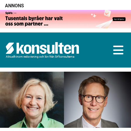
ANNONS
Aktuellt inom redovisning och lön från Srf konsulterna