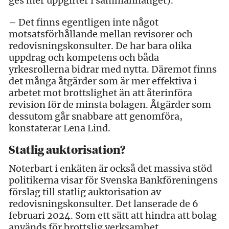
ges mer uppgifter i sammanhanget).
– Det finns egentligen inte något
motsatsförhållande mellan revisorer och
redovisningskonsulter. De har bara olika
uppdrag och kompetens och båda
yrkesrollerna bidrar med nytta. Däremot finns
det många åtgärder som är mer effektiva i
arbetet mot brottslighet än att återinföra
revision för de minsta bolagen. Åtgärder som
dessutom går snabbare att genomföra,
konstaterar Lena Lind.
Statlig auktorisation?
Noterbart i enkäten är också det massiva stöd
politikerna visar för Svenska Bankföreningens
förslag till statlig auktorisation av
redovisningskonsulter. Det lanserade de 6
februari 2024. Som ett sätt att hindra att bolag
används för brottslig verksamhet.