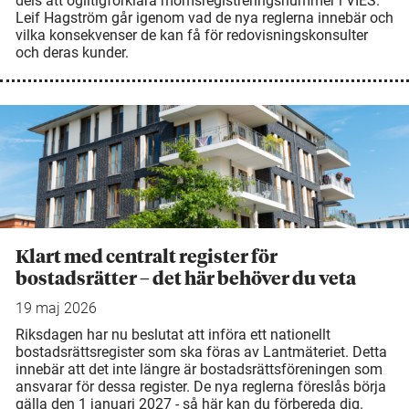
dels att ogiltigförklara momsregistreringsnummer i VIES.
Leif Hagström går igenom vad de nya reglerna innebär och
vilka konsekvenser de kan få för redovisningskonsulter
och deras kunder.
Klart med centralt register för
bostadsrätter – det här behöver du veta
19 maj 2026
Riksdagen har nu beslutat att införa ett nationellt
bostadsrättsregister som ska föras av Lantmäteriet. Detta
innebär att det inte längre är bostadsrättsföreningen som
ansvarar för dessa register. De nya reglerna föreslås börja
gälla den 1 januari 2027 - så här kan du förbereda dig.