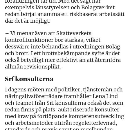
förändringen tar tid. Med det sagt har
exempelvis länsstyrelsen och Bolagsverket
redan börjat anamma ett riskbaserat arbetssätt
där det är möjligt.
– Vi menar även att Skatteverkets
kontrollfunktioner bör stärkas, vilket
dessvärre inte behandlas i utredningen Bolag
och brott. I ett brottsbekämpande syfte är det
också betydligt mer effektivt än att återinföra
allmän revisionsplikt.
Srf konsulterna
I dagens möten med politiker, tjänstemän och
näringslivsföreträdare framhåller Lena Lind
och teamet från Srf konsulterna också det som
redan finns på plats: auktoriserade konsulter
med krav på fortlöpande kompetensutveckling
och arbetsmetoder utifrån regelefterlevnad,
standards och praxis samt en regelbunden