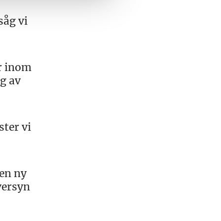
såg vi
r inom
g av
ster vi
en ny
versyn