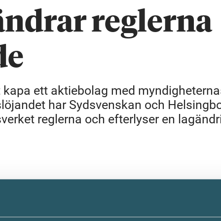
ändrar reglerna
de
 att kapa ett aktiebolag med myndighetern
vslöjandet har Sydsvenskan och Helsingb
erket reglerna och efterlyser en lagändr