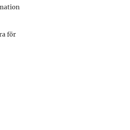
rmation
ra för