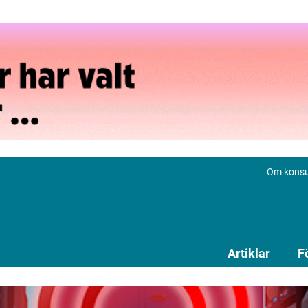
Om konsu
Artiklar
F