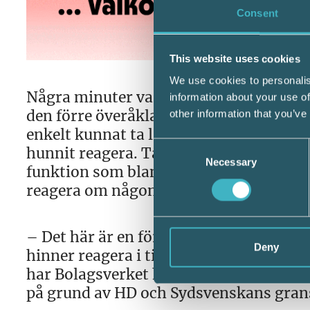
Consent
This website uses cookies
We use cookies to personalis
Några minuter var allt som behövdes n
information about your use of
den förre överåklagaren Sven Erik Alhe
other information that you’ve
enkelt kunnat ta lån, leasa bilar och k
Consent
hunnit reagera. Tack vare detta har nu
Necessary
Selection
funktion som bland annat fördröjer sty
reagera om någon obehörig börjar göra
– Det här är en förändring som skapar e
Deny
hinner reagera i tid, säger Bolagsverk
har Bolagsverket haft den här lösningen
på grund av HD och Sydsvenskans gran