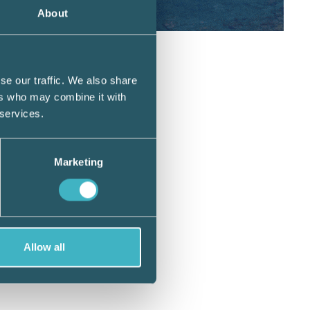
About
se our traffic. We also share
apade
ers who may combine it with
hade de
 services.
gon
 en
Marketing
hinner
att de
Allow all
malm
 allt på