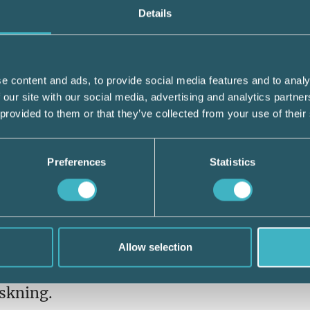
Details
e content and ads, to provide social media features and to analy
är journalister från HD och Sydsvenskan k
 our site with our social media, advertising and analytics partn
ms aktiebolag. Hade de haft onda avsikter 
 provided to them or that they’ve collected from your use of their
öpa varor på företagets bekostnad innan nå
 Bolagsverket påskyndat en driftsättning av
Preferences
Statistics
relseändringar så att den gamla styrelsen 
 ändringar.
tt större skydd för företagare och som gör 
Allow selection
ets generaldirektör Inga Otmalm. Enligt Ot
 på gång under en längre tid. Nu skyndades
skning.