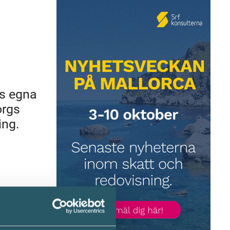
as egna
orgs
ing.