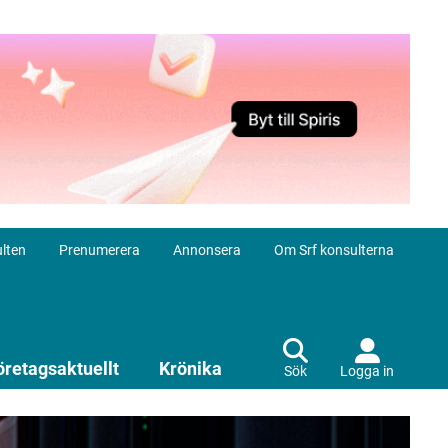
lten
Prenumerera
Annonsera
Om Srf konsulterna
öretagsaktuellt
Krönika
Sök
Logga in