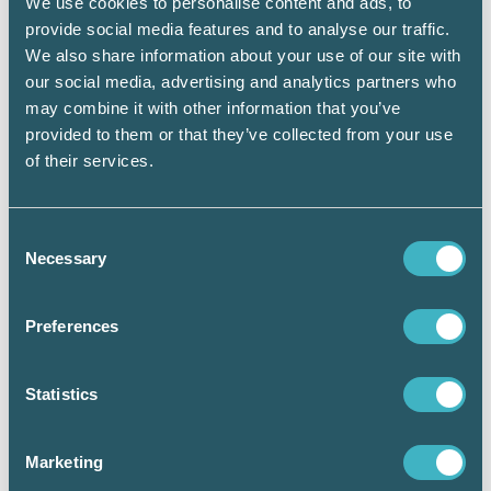
We use cookies to personalise content and ads, to
funnit sina jobb i större städer.
provide social media features and to analyse our traffic.
We also share information about your use of our site with
För att tillväxten inte ska hämmas behövs en
our social media, advertising and analytics partners who
rad olika åtgärder på flera politikområden
may combine it with other information that you’ve
utöver arbetsmarknadspolitiken. Det handlar
provided to them or that they’ve collected from your use
bland annat om att stimulera den geografiska
of their services.
och yrkesmässiga rörligheten på
arbetsmarknaden, bättre anpassa
utbildningarna för ungdomar och vuxna efter
Consent
arbetsmarknaden och få fler utrikes födda att
Necessary
Selection
stanna på mindre orter.
– Att matcha utbildad arbetskraft till jobb i
Preferences
mindre och medelstora kommuner blir en stor
utmaning. För att lösa detta behövs
gemensamma insatser från
Statistics
utbildningsväsendet,
arbetsmarknadspolitiken och
näringspolitiken, säger Annika Sundén,
Marketing
analyschef på Arbetsförmedlingen.