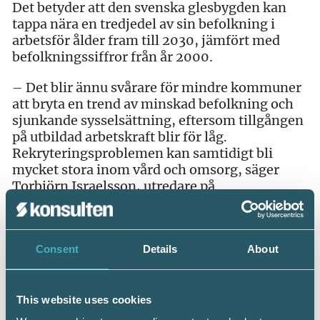
Det betyder att den svenska glesbygden kan
tappa nära en tredjedel av sin befolkning i
arbetsför ålder fram till 2030, jämfört med
befolkningssiffror från år 2000.
– Det blir ännu svårare för mindre kommuner
att bryta en trend av minskad befolkning och
sjunkande sysselsättning, eftersom tillgången
på utbildad arbetskraft blir för låg.
Rekryteringsproblemen kan samtidigt bli
mycket stora inom vård och omsorg, säger
Torbjörn Israelsson, utredare på
Arbetsförmedlingens analysavdelning.
Möjligheten att tillsätta jobb i mindre
kommuner kommer i ännu högre grad att
Consent
Details
About
hänga samman med inflyttningen av
utrikesfödda och hur väl de integreras på den
lokala arbetsmarknaden. Sedan början av
This website uses cookies
1990-talet har dock 9 av 10 utrikes födda