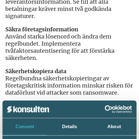
leverantörsinformation. Se till att alla
betalningar kräver minst två godkända
signaturer.
Säkra företagsinformation
Använd starka lösenord och ändra dem
regelbundet. Implementera
tvåfaktorsautentisering för att förstärka
säkerheten.
Säkerhetskopiera data
Regelbundna säkerhetskopieringar av
företagskritisk information minskar risken för
dataförlust vid attacker som ransomware.
Skydda företagsnätverket
Installera och uppdatera brandväggar och
antivirusprogram. Använd krypterad
Consent
Details
About
kommunikation för känslig dataöverföring.