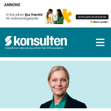
ANNONS
Aktuellt inom redovisning och lön från Srf konsulterna