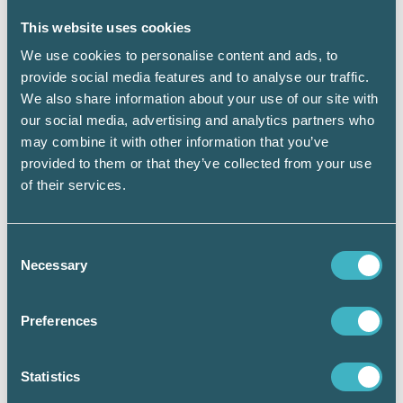
Uppdatera mjukvara regelbundet
Håll alla system och programvaror
This website uses cookies
uppdaterade för att täppa till säkerhetshål och
We use cookies to personalise content and ads, to
minska risken för intrång.
provide social media features and to analyse our traffic.
We also share information about your use of our site with
Verifiera leverantörer och kunder
our social media, advertising and analytics partners who
Kontrollera leverantörers och kunders
may combine it with other information that you’ve
bakgrund och pålitlighet innan du etablerar
provided to them or that they’ve collected from your use
affärsrelationer.
of their services.
Var särskilt försiktig med nya eller okända
parter.
Consent
Upprätta en incidenthanteringsplan
Necessary
Selection
Skapa en plan för hur företaget ska agera om
det drabbas av bedrägeri.
Preferences
Kontakta banken så fort som möjligt och
anmäl alltid till Polisen om du blivit utsatt för
Statistics
bedrägeri!