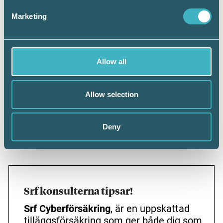
Marketing
Allow all
Allow selection
Genom att hålla sig uppdaterad om vilka metoder
Deny
bedragarna använder kan företagarna minska risken för
brott enligt Lena Nitz.
Srf konsulterna tipsar!
Srf Cyberförsäkring
, är en uppskattad
tilläggsförsäkring som ger både dig som